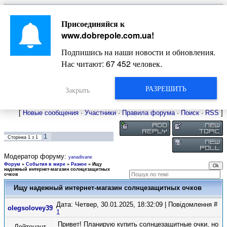
Главная
Присоединяйся к
Новости
Жизнь Добропольского края
Довідкова
www.dobrepole.com.ua
!
Фото
Оголошення
Подпишись на наши новости и обновления.
Видео
Блоги
Нас читают:
67 452
человек.
Статьи
Форум
Карта Доброполья
РАЗРЕШИТЬ
Закрыть
[
Новые сообщения
·
Участники
·
Правила форума
·
Поиск
·
RSS
]
1
Сторінка
1
з
1
Модератор форуму:
yanadivane
Форум
»
События в мире
»
Разное
»
Ищу
надежный интернет-магазин солнцезащитных
очков
Ищу надежный интернет-магазин солнцезащитных очков
Дата: Четвер, 30.01.2025, 18:32:09 | Повідомлення #
olegsolovey39
1
Привет! Планирую купить солнцезащитные очки, но
Лейтенант