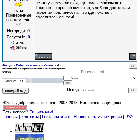
не могу определиться, где лучше заказывать.
Главное – хорошее качество, удобная доставка и
Група:
гарантия подлинности. Кто где покупал,
Проверенные
поделитесь опытом!
Повідомлень:
62
Нагороди:
0
Репутація:
0
Статус:
Форум
»
События в мире
»
Разное
»
Ищу
надежный интернет-магазин солнцезащитных
очков
1
Сторінка
1
з
1
Пошук:
Жизнь Добропольского края: 2008-2015
. Все права защищены. |
Есть вопрос?
Пишите нам!
Главная
|
Контакты
|
Гостевая книга
|
Написать администрации
|
RSS