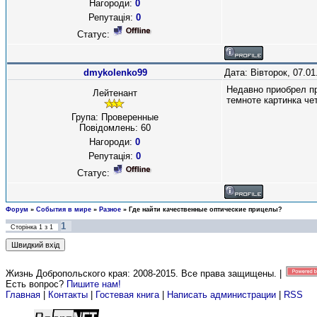
Нагороди:
0
Репутація:
0
Статус:
dmykolenko99
Дата: Вівторок, 07.0
Недавно приобрел пр
Лейтенант
темноте картинка че
Група: Проверенные
Повідомлень:
60
Нагороди:
0
Репутація:
0
Статус:
Форум
»
События в мире
»
Разное
»
Где найти качественные оптические прицелы?
1
Сторінка
1
з
1
Жизнь Добропольского края: 2008-2015
. Все права защищены. |
Есть вопрос?
Пишите нам!
Главная
|
Контакты
|
Гостевая книга
|
Написать администрации
|
RSS