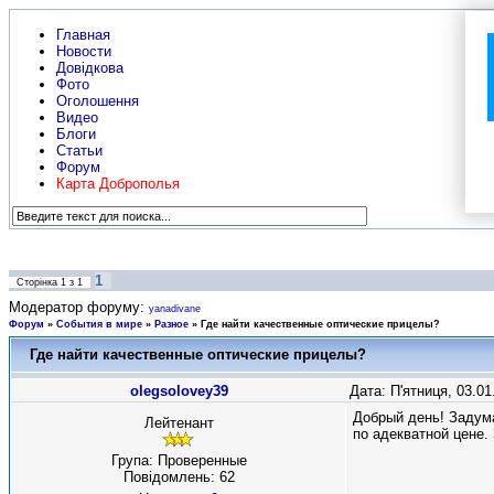
Главная
Новости
Довідкова
Фото
Оголошення
Видео
Блоги
Статьи
Форум
Карта Доброполья
1
Сторінка
1
з
1
Модератор форуму:
yanadivane
Форум
»
События в мире
»
Разное
»
Где найти качественные оптические прицелы?
Где найти качественные оптические прицелы?
olegsolovey39
Дата: П'ятниця, 03.0
Добрый день! Задума
Лейтенант
по адекватной цене.
Група: Проверенные
Повідомлень:
62