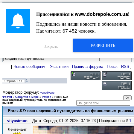
Главная
Присоединяйся к
www.dobrepole.com.ua
!
Новости
Жизнь Добропольского края
Довідкова
Подпишись на наши новости и обновления.
Фото
Оголошення
Нас читают:
67 464
человек.
Видео
Блоги
Статьи
РАЗРЕШИТЬ
Форум
Закрыть
Карта Доброполья
[
Новые сообщения
·
Участники
·
Правила форума
·
Поиск
·
RSS
]
1
Сторінка
1
з
1
Модератор форуму:
yanadivane
Форум
»
События в мире
»
Разное
»
Forex-KZ:
ваш надежный путеводитель по финансовым
рынкам
Forex-KZ: ваш надежный путеводитель по финансовым рынкам
vityasimon
Дата: Середа, 01.01.2025, 07:16:23 | Повідомлення #
1
Лейтенант