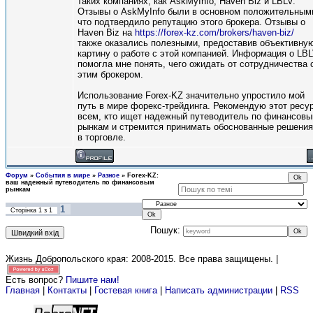
таких компаниях, как AskMyInfo, Haven Biz и LBLV.
Отзывы о AskMyInfo были в основном положительным
что подтвердило репутацию этого брокера. Отзывы о
Haven Biz на
https://forex-kz.com/brokers/haven-biz/
также оказались полезными, предоставив объективну
картину о работе с этой компанией. Информация о LB
помогла мне понять, чего ожидать от сотрудничества 
этим брокером.
Использование Forex-KZ значительно упростило мой
путь в мире форекс-трейдинга. Рекомендую этот ресу
всем, кто ищет надежный путеводитель по финансов
рынкам и стремится принимать обоснованные решения
в торговле.
Форум
»
События в мире
»
Разное
»
Forex-KZ:
ваш надежный путеводитель по финансовым
рынкам
1
Сторінка
1
з
1
Пошук:
Жизнь Добропольского края: 2008-2015
. Все права защищены. |
Есть вопрос?
Пишите нам!
Главная
|
Контакты
|
Гостевая книга
|
Написать администрации
|
RSS