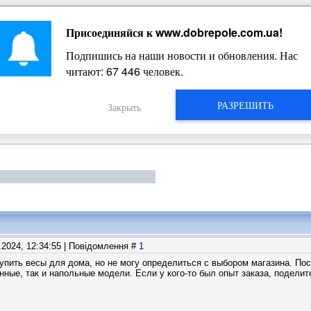
Присоединяйся к
www.dobrepole.com.ua
!
Жизнь Добропольского края
Подпишись на наши новости и обновления. Нас
читают:
67 446
человек.
РАЗРЕШИТЬ
Закрыть
2.2024, 12:34:55 | Повідомлення #
1
упить весы для дома, но не могу определиться с выбором магазина. Пос
нные, так и напольные модели. Если у кого-то был опыт заказа, поделит