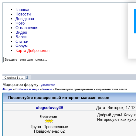
Главная
Новости
Довідкова
Фото
Оголошення
Видео
Блоги
Статьи
Форум
Карта Доброполья
1
Сторінка
1
з
1
Модератор форуму:
yanadivane
Форум
»
События в мире
»
Разное
»
Посоветуйте проверенный интернет-магазин весов
Посоветуйте проверенный интернет-магазин весов
olegsolovey39
Дата: Вівторок, 17.1
Добрый день! Хочу к
Лейтенант
Интересуют как кухо
Група: Проверенные
Повідомлень:
62