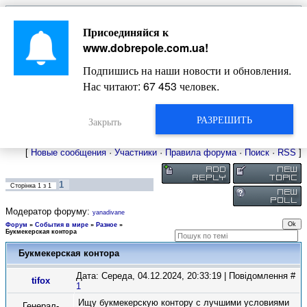
Главная
Присоединяйся к
Новости
Жизнь Добропольского края
Довідкова
www.dobrepole.com.ua
!
Фото
Оголошення
Подпишись на наши новости и обновления.
Видео
Блоги
Нас читают:
67 453
человек.
Статьи
Форум
Карта Доброполья
РАЗРЕШИТЬ
Закрыть
[
Новые сообщения
·
Участники
·
Правила форума
·
Поиск
·
RSS
]
1
Сторінка
1
з
1
Модератор форуму:
yanadivane
Форум
»
События в мире
»
Разное
»
Букмекерская контора
Букмекерская контора
Дата: Середа, 04.12.2024, 20:33:19 | Повідомлення #
tifox
1
Ищу букмекерскую контору с лучшими условиями
Генерал-