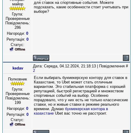
для ставок на спортивные события. Можете
майор
подсказать, какие особенности стоит учитывать при
выборе?
Група:
Проверенные
Повідомлень:
286
Нагороди:
0
Репутація:
0
Статус:
Дата: Середа, 04.12.2024, 21:18:13 | Повідомлення #
kedav
2
Если выбирать букмекерскую контору для ставок в
Полковник
Казахстане, то Ubet может стать отличным
вариантом. Это стабильная платформа с хорошей
Група:
репутацией, быстрой регистрацией и множеством
Проверенные
спортивных событий на выбор. Особенно
Повідомлень:
порадовало, что у них есть не только классические
199
ставки, но и живые ставки в режиме реального
Нагороди:
0
времени. Думаю
букмекерская контора в
казахстане
Ubet вас точно не расстроит.
Репутація:
0
Статус: