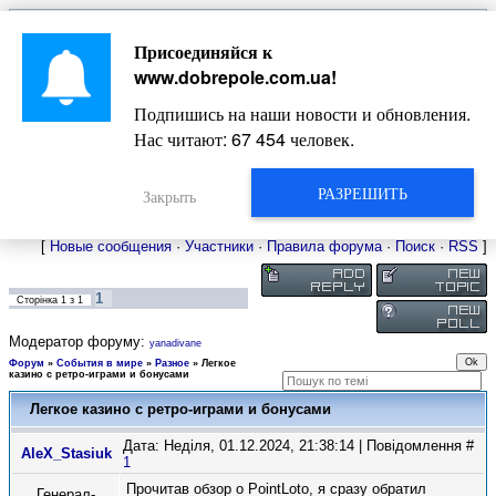
Главная
Присоединяйся к
Новости
Жизнь Добропольского края
Довідкова
www.dobrepole.com.ua
!
Фото
Оголошення
Подпишись на наши новости и обновления.
Видео
Блоги
Нас читают:
67 454
человек.
Статьи
Форум
Карта Доброполья
РАЗРЕШИТЬ
Закрыть
[
Новые сообщения
·
Участники
·
Правила форума
·
Поиск
·
RSS
]
1
Сторінка
1
з
1
Модератор форуму:
yanadivane
Форум
»
События в мире
»
Разное
»
Легкое
казино с ретро-играми и бонусами
Легкое казино с ретро-играми и бонусами
Дата: Неділя, 01.12.2024, 21:38:14 | Повідомлення #
AleX_Stasiuk
1
Прочитав обзор о PointLoto, я сразу обратил
Генерал-