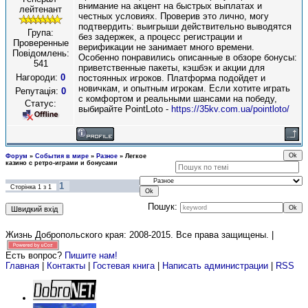
внимание на акцент на быстрых выплатах и
лейтенант
честных условиях. Проверив это лично, могу
подтвердить: выигрыши действительно выводятся
Група:
без задержек, а процесс регистрации и
Проверенные
верификации не занимает много времени.
Повідомлень:
Особенно понравились описанные в обзоре бонусы:
541
приветственные пакеты, кэшбэк и акции для
Нагороди:
0
постоянных игроков. Платформа подойдет и
новичкам, и опытным игрокам. Если хотите играть
Репутація:
0
с комфортом и реальными шансами на победу,
Статус:
выбирайте PointLoto -
https://35kv.com.ua/pointloto/
Форум
»
События в мире
»
Разное
»
Легкое
казино с ретро-играми и бонусами
1
Сторінка
1
з
1
Пошук:
Жизнь Добропольского края: 2008-2015
. Все права защищены. |
Есть вопрос?
Пишите нам!
Главная
|
Контакты
|
Гостевая книга
|
Написать администрации
|
RSS