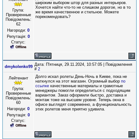
широким выбором штор для разных интерьеров.
Хочется найти что-то не слишком дорогое, но в то
Група:
же время качественное и стильное. Можете
Проверенные
порекомендовать?
Повідомлень:
62
Нагороди:
0
Репутація:
0
Статус:
Дата: П'ятниця, 29.11.2024, 10:57:05 | Повідомлення
dmykolenko99
#
2
Долго искал ролеты День-Ночь в Киеве, пока не
Лейтенант
наткнулся на этот магазин. Огромный выбор
по
ссылке
качественные материалы и грамотные
Група:
менеджеры помогли определиться с подходящим
Проверенные
вариантом. Заказ оформили быстро, доставка и
Повідомлень:
монтаж тоже на высшем уровне. Теперь окна в
60
офисе выглядят современно, а функциональность
Нагороди:
0
этих ролетов меня приятно удивила.
Репутація:
0
Статус: