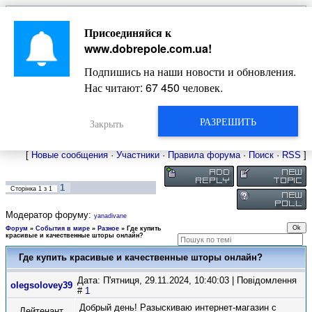
Главная
Присоединяйся к
Новости
Жизнь Добропольского края
Довідкова
www.dobrepole.com.ua
!
Фото
Оголошення
Подпишись на наши новости и обновления.
Видео
Блоги
Нас читают:
67 450
человек.
Статьи
Форум
Карта Доброполья
РАЗРЕШИТЬ
Закрыть
[
Новые сообщения
·
Участники
·
Правила форума
·
Поиск
·
RSS
]
1
Сторінка
1
з
1
Модератор форуму:
yanadivane
Форум
»
События в мире
»
Разное
»
Где купить
красивые и качественные шторы онлайн?
Где купить красивые и качественные шторы онлайн?
Дата: П'ятниця, 29.11.2024, 10:40:03 | Повідомлення
olegsolovey39
#
1
Добрый день! Разыскиваю интернет-магазин с
Лейтенант