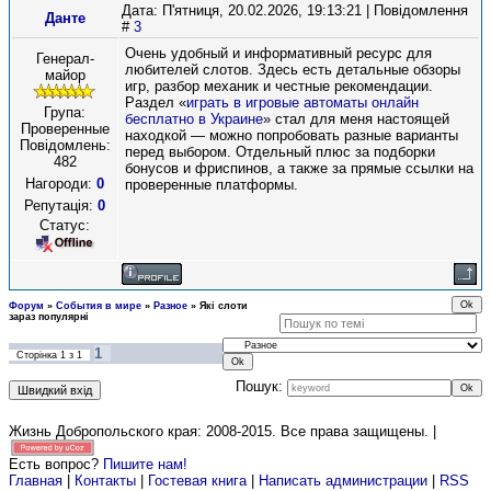
Дата: П'ятниця, 20.02.2026, 19:13:21 | Повідомлення
Данте
#
3
Очень удобный и информативный ресурс для
Генерал-
любителей слотов. Здесь есть детальные обзоры
майор
игр, разбор механик и честные рекомендации.
Раздел «
играть в игровые автоматы онлайн
Група:
бесплатно в Украине
» стал для меня настоящей
Проверенные
находкой — можно попробовать разные варианты
Повідомлень:
перед выбором. Отдельный плюс за подборки
482
бонусов и фриспинов, а также за прямые ссылки на
Нагороди:
0
проверенные платформы.
Репутація:
0
Статус:
Форум
»
События в мире
»
Разное
»
Які слоти
зараз популярні
1
Сторінка
1
з
1
Пошук:
Жизнь Добропольского края: 2008-2015
. Все права защищены. |
Есть вопрос?
Пишите нам!
Главная
|
Контакты
|
Гостевая книга
|
Написать администрации
|
RSS