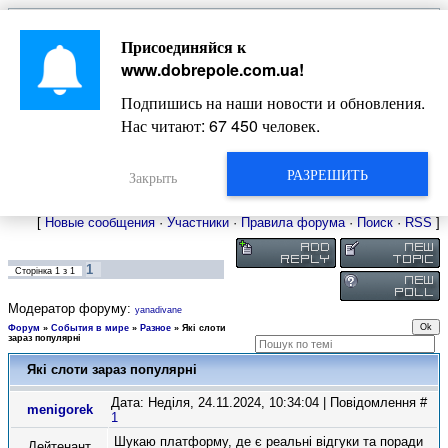
Главная
Присоединяйся к
Новости
Жизнь Добропольского края
Довідкова
www.dobrepole.com.ua
!
Фото
Оголошення
Подпишись на наши новости и обновления.
Видео
Блоги
Нас читают:
67 450
человек.
Статьи
Форум
Карта Доброполья
РАЗРЕШИТЬ
Закрыть
[
Новые сообщения
·
Участники
·
Правила форума
·
Поиск
·
RSS
]
1
Сторінка
1
з
1
Модератор форуму:
yanadivane
Форум
»
События в мире
»
Разное
»
Які слоти
зараз популярні
Які слоти зараз популярні
Дата: Неділя, 24.11.2024, 10:34:04 | Повідомлення #
menigorek
1
Шукаю платформу, де є реальні відгуки та поради
Лейтенант