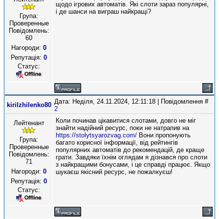
щодо ігрових автоматів. Які слоти зараз популярні,
і де шанси на виграш найкращі?
Група:
Проверенные
Повідомлень:
60
Нагороди:
0
Репутація:
0
Статус:
Дата: Неділя, 24.11.2024, 12:11:18 | Повідомлення #
kirilzhilenko80
2
Коли починав цікавитися слотами, довго не міг
Лейтенант
знайти надійний ресурс, поки не натрапив на
https://stolytsyarozvag.com/
Вони пропонують
Група:
багато корисної інформації, від рейтингів
Проверенные
популярних автоматів до рекомендацій, де краще
Повідомлень:
грати. Завдяки їхнім оглядам я дізнався про слоти
71
з найкращими бонусами, і це справді працює. Якщо
Нагороди:
0
шукаєш якісний ресурс, не пожалкуєш!
Репутація:
0
Статус: