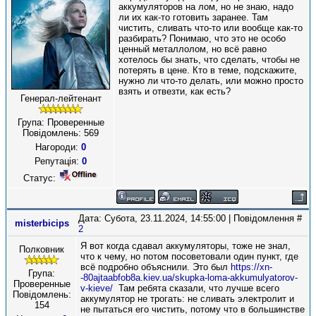
аккумуляторов на лом, но не знаю, надо
ли их как-то готовить заранее. Там
чистить, сливать что-то или вообще как-то
разбирать? Понимаю, что это не особо
ценный металлолом, но всё равно
хотелось бы знать, что сделать, чтобы не
потерять в цене. Кто в теме, подскажите,
нужно ли что-то делать, или можно просто
взять и отвезти, как есть?
Генерал-лейтенант
Група: Проверенные
Повідомлень:
569
Нагороди:
0
Репутація:
0
Статус:
Дата: Субота, 23.11.2024, 14:55:00 | Повідомлення #
misterbicips
2
Я вот когда сдавал аккумуляторы, тоже не знал,
Полковник
что к чему, но потом посоветовали один пункт, где
всё подробно объяснили. Это был
https://xn-
Група:
-80ajtaabfob8a.kiev.ua/skupka-loma-akkumulyatorov-
Проверенные
v-kieve/
Там ребята сказали, что лучше всего
Повідомлень:
аккумулятор не трогать: не сливать электролит и
154
не пытаться его чистить, потому что в большинстве