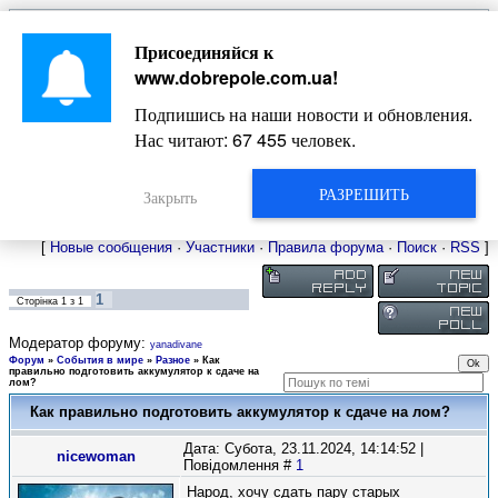
Главная
Присоединяйся к
Новости
Жизнь Добропольского края
Довідкова
www.dobrepole.com.ua
!
Фото
Оголошення
Подпишись на наши новости и обновления.
Видео
Блоги
Нас читают:
67 455
человек.
Статьи
Форум
Карта Доброполья
РАЗРЕШИТЬ
Закрыть
[
Новые сообщения
·
Участники
·
Правила форума
·
Поиск
·
RSS
]
1
Сторінка
1
з
1
Модератор форуму:
yanadivane
Форум
»
События в мире
»
Разное
»
Как
правильно подготовить аккумулятор к сдаче на
лом?
Как правильно подготовить аккумулятор к сдаче на лом?
Дата: Субота, 23.11.2024, 14:14:52 |
nicewoman
Повідомлення #
1
Народ, хочу сдать пару старых