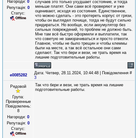
Нагороди:
0
случаев это только ухудшает состояние, и тогда
меньше платят. Они сами всё проверяют и уже
Репутація:
0
оценивают, исходя из состояния. Единственное,
Статус:
что можно сделать - это протереть корпус от грязи,
чтобы он выглядел почище, тогда не будут сильно
придираться. Но вообще, если аккумулятор без
сильных повреждений, то проблем не должно быть.
Мне там всё быстро оформили и выплатили, так
что советую не заморачиваться и просто отвезти.
Главное, чтобы не было трещин и чтобы клеммы
были на месте, а так всё остальное они сами
сделают. Так что бери и вези, не трать время на
лишние подготовительные работы.
Дата: Четвер, 28.11.2024, 10:44:48 | Повідомлення #
e0085282
3
Так что бери и вези, не трать время на лишние
Рядовой
подготовительные работы.
Група:
Проверенные
Повідомлень:
8
Нагороди:
0
Репутація:
0
Статус: