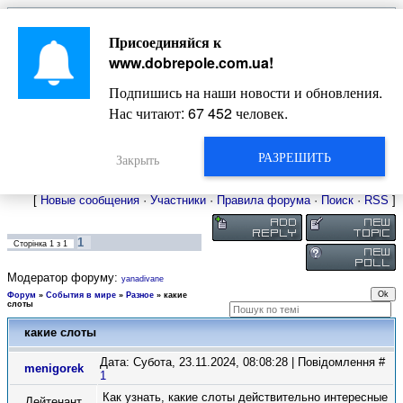
Главная
Присоединяйся к
Новости
Жизнь Добропольского края
Довідкова
www.dobrepole.com.ua
!
Фото
Оголошення
Подпишись на наши новости и обновления.
Видео
Блоги
Нас читают:
67 452
человек.
Статьи
Форум
Карта Доброполья
РАЗРЕШИТЬ
Закрыть
[
Новые сообщения
·
Участники
·
Правила форума
·
Поиск
·
RSS
]
1
Сторінка
1
з
1
Модератор форуму:
yanadivane
Форум
»
События в мире
»
Разное
»
какие
слоты
какие слоты
Дата: Субота, 23.11.2024, 08:08:28 | Повідомлення #
menigorek
1
Как узнать, какие слоты действительно интересные
Лейтенант