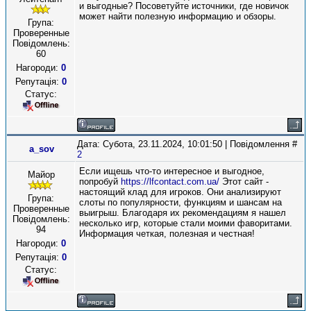
и выгодные? Посоветуйте источники, где новичок
может найти полезную информацию и обзоры.
Група:
Проверенные
Повідомлень:
60
Нагороди:
0
Репутація:
0
Статус:
Дата: Субота, 23.11.2024, 10:01:50 | Повідомлення #
a_sov
2
Если ищешь что-то интересное и выгодное,
Майор
попробуй
https://lfcontact.com.ua/
Этот сайт -
настоящий клад для игроков. Они анализируют
Група:
слоты по популярности, функциям и шансам на
Проверенные
выигрыш. Благодаря их рекомендациям я нашел
Повідомлень:
несколько игр, которые стали моими фаворитами.
94
Информация четкая, полезная и честная!
Нагороди:
0
Репутація:
0
Статус: