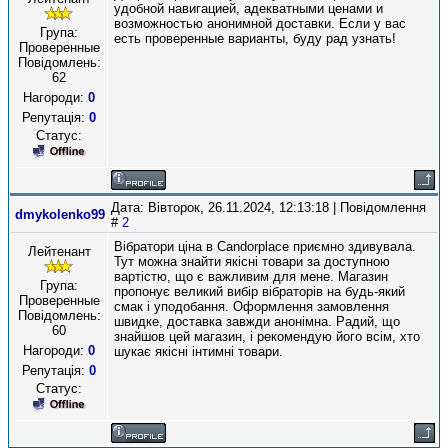
удобной навигацией, адекватными ценами и
возможностью анонимной доставки. Если у вас
Група:
есть проверенные варианты, буду рад узнать!
Проверенные
Повідомлень:
62
Нагороди:
0
Репутація:
0
Статус:
Дата: Вівторок, 26.11.2024, 12:13:18 | Повідомлення
dmykolenko99
#
2
Вібратори ціна в Candorplace приємно здивувала.
Лейтенант
Тут можна знайти якісні товари за доступною
вартістю, що є важливим для мене. Магазин
Група:
пропонує великий вибір вібраторів на будь-який
Проверенные
смак і уподобання. Оформлення замовлення
Повідомлень:
швидке, доставка завжди анонімна. Радий, що
60
знайшов цей магазин, і рекомендую його всім, хто
Нагороди:
0
шукає якісні інтимні товари.
Репутація:
0
Статус: