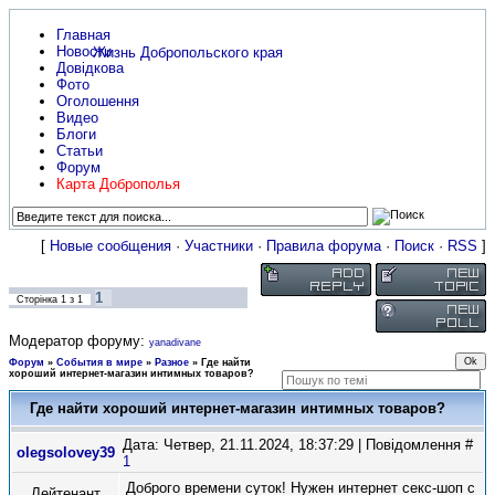
Главная
Новости
Жизнь Добропольского края
Довідкова
Фото
Оголошення
Видео
Блоги
Статьи
Форум
Карта Доброполья
[
Новые сообщения
·
Участники
·
Правила форума
·
Поиск
·
RSS
]
1
Сторінка
1
з
1
Модератор форуму:
yanadivane
Форум
»
События в мире
»
Разное
»
Где найти
хороший интернет-магазин интимных товаров?
Где найти хороший интернет-магазин интимных товаров?
Дата: Четвер, 21.11.2024, 18:37:29 | Повідомлення #
olegsolovey39
1
Доброго времени суток! Нужен интернет секс-шоп с
Лейтенант