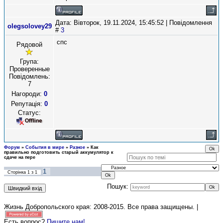
Дата: Вівторок, 19.11.2024, 15:45:52 | Повідомлення
olegsolovey29
#
3
спс
Рядовой
Група:
Проверенные
Повідомлень:
7
Нагороди:
0
Репутація:
0
Статус:
Форум
»
События в мире
»
Разное
»
Как
правильно подготовить старый аккумулятор к
сдаче на пере
1
Сторінка
1
з
1
Пошук:
Жизнь Добропольского края: 2008-2015
. Все права защищены. |
Есть вопрос?
Пишите нам!