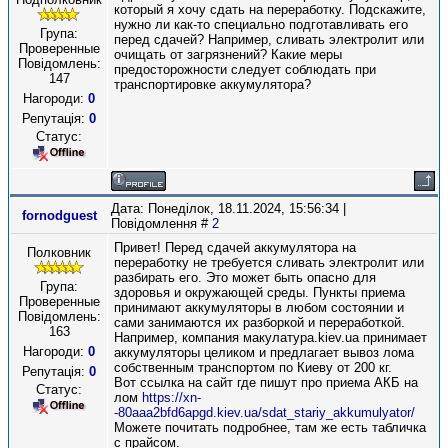
который я хочу сдать на переработку. Подскажите,
нужно ли как-то специально подготавливать его
Група:
перед сдачей? Например, сливать электролит или
Проверенные
очищать от загрязнений? Какие меры
Повідомлень:
предосторожности следует соблюдать при
147
транспортировке аккумулятора?
Нагороди:
0
Репутація:
0
Статус:
Дата: Понеділок, 18.11.2024, 15:56:34 |
fornodguest
Повідомлення #
2
Привет! Перед сдачей аккумулятора на
Полковник
переработку не требуется сливать электролит или
разбирать его. Это может быть опасно для
Група:
здоровья и окружающей среды. Пункты приема
Проверенные
принимают аккумуляторы в любом состоянии и
Повідомлень:
сами занимаются их разборкой и переработкой.
163
Например, компания макулатура.kiev.ua принимает
Нагороди:
0
аккумуляторы целиком и предлагает вывоз лома
собственным транспортом по Киеву от 200 кг.
Репутація:
0
Вот ссылка на сайт где пишут про приема АКБ на
Статус:
лом
https://xn-
-80aaa2bfd6apgd.kiev.ua/sdat_stariy_akkumulyator/
Можете почитать подробнее, там же есть табличка
с прайсом.