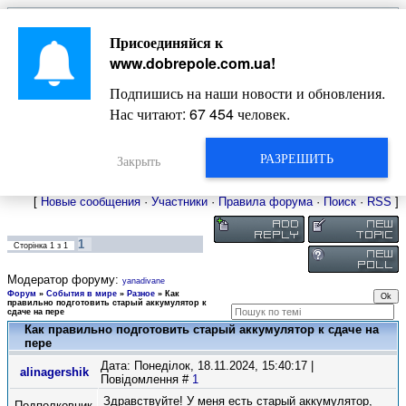
Главная
Присоединяйся к
Новости
Жизнь Добропольского края
Довідкова
www.dobrepole.com.ua
!
Фото
Оголошення
Подпишись на наши новости и обновления.
Видео
Блоги
Нас читают:
67 454
человек.
Статьи
Форум
Карта Доброполья
РАЗРЕШИТЬ
Закрыть
[
Новые сообщения
·
Участники
·
Правила форума
·
Поиск
·
RSS
]
1
Сторінка
1
з
1
Модератор форуму:
yanadivane
Форум
»
События в мире
»
Разное
»
Как
правильно подготовить старый аккумулятор к
сдаче на пере
Как правильно подготовить старый аккумулятор к сдаче на
пере
Дата: Понеділок, 18.11.2024, 15:40:17 |
alinagershik
Повідомлення #
1
Здравствуйте! У меня есть старый аккумулятор,
Подполковник