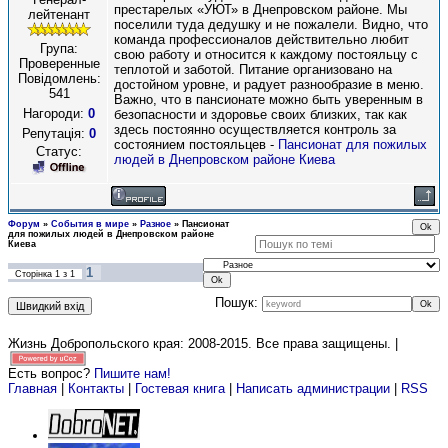
престарелых «УЮТ» в Днепровском районе. Мы
лейтенант
поселили туда дедушку и не пожалели. Видно, что
команда профессионалов действительно любит
Група:
свою работу и относится к каждому постояльцу с
Проверенные
теплотой и заботой. Питание организовано на
Повідомлень:
достойном уровне, и радует разнообразие в меню.
541
Важно, что в пансионате можно быть уверенным в
Нагороди:
0
безопасности и здоровье своих близких, так как
здесь постоянно осуществляется контроль за
Репутація:
0
состоянием постояльцев -
Пансионат для пожилых
Статус:
людей в Днепровском районе Киева
Форум
»
События в мире
»
Разное
»
Пансионат
для пожилых людей в Днепровском районе
Киева
1
Сторінка
1
з
1
Пошук:
Жизнь Добропольского края: 2008-2015
. Все права защищены. |
Есть вопрос?
Пишите нам!
Главная
|
Контакты
|
Гостевая книга
|
Написать администрации
|
RSS