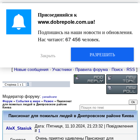
Главная
Присоединяйся к
Новости
Жизнь Добропольского края
Довідкова
www.dobrepole.com.ua
!
Фото
Оголошення
Подпишись на наши новости и обновления.
Видео
Блоги
Нас читают:
67 456
человек.
Статьи
Форум
Карта Доброполья
РАЗРЕШИТЬ
Закрыть
[
Новые сообщения
·
Участники
·
Правила форума
·
Поиск
·
RSS
]
1
Сторінка
1
з
1
Модератор форуму:
yanadivane
Форум
»
События в мире
»
Разное
»
Пансионат
для пожилых людей в Днепровском районе
Киева
Пансионат для пожилых людей в Днепровском районе Киева
Дата: П'ятниця, 11.10.2024, 21:23:32 | Повідомлення
AleX_Stasiuk
#
1
Очень приятно удивлены Пансионат для
Генерал-