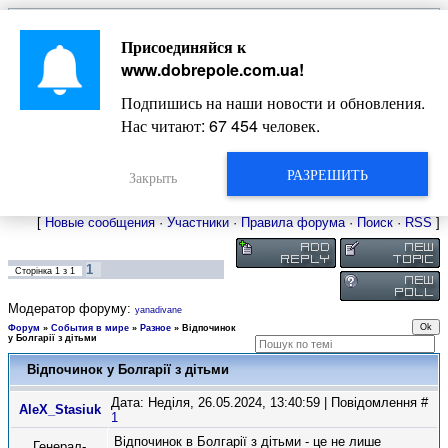
Главная
Присоединяйся к
Новости
Жизнь Добропольского края
Довідкова
www.dobrepole.com.ua
!
Фото
Оголошення
Подпишись на наши новости и обновления.
Видео
Блоги
Нас читают:
67 454
человек.
Статьи
Форум
Карта Доброполья
РАЗРЕШИТЬ
Закрыть
[
Новые сообщения
·
Участники
·
Правила форума
·
Поиск
·
RSS
]
1
Сторінка
1
з
1
Модератор форуму:
yanadivane
Форум
»
События в мире
»
Разное
»
Відпочинок
у Болгарії з дітьми
Відпочинок у Болгарії з дітьми
Дата: Неділя, 26.05.2024, 13:40:59 | Повідомлення #
AleX_Stasiuk
1
Відпочинок в Болгарії з дітьми - це не лише
Генерал-