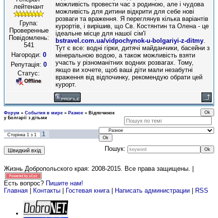
можливість провести час з родиною, але і чудова
лейтенант
можливість для дитини відкрити для себе нові
розваги та враження. Я переглянув кілька варіантів
Група:
курортів, і вирішив, що Св. Костянтин та Олена - це
Проверенные
ідеальне місце для нашої сім'ї
Повідомлень:
bstravel.com.ua/vidpochynok-u-bolgariyi-z-ditmy
.
541
Тут є все: водні гірки, дитячі майданчики, басейни з
Нагороди:
0
мінеральною водою, а також можливість взяти
участь у різноманітних водних розвагах. Тому,
Репутація:
0
якщо ви хочете, щоб ваші діти мали незабутні
Статус:
враження від відпочинку, рекомендую обрати цей
курорт.
Форум
»
События в мире
»
Разное
»
Відпочинок
у Болгарії з дітьми
1
Сторінка
1
з
1
Пошук:
Жизнь Добропольского края: 2008-2015
. Все права защищены. |
Есть вопрос?
Пишите нам!
Главная
|
Контакты
|
Гостевая книга
|
Написать администрации
|
RSS