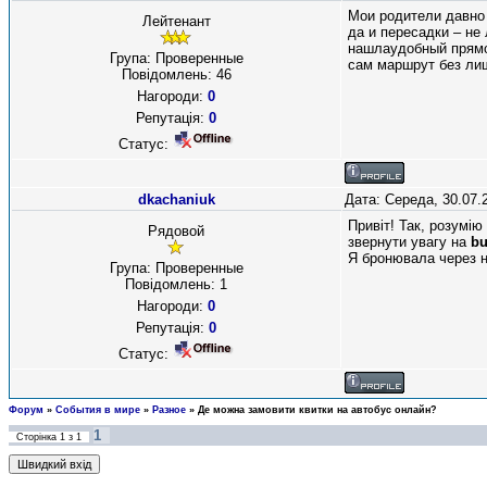
Мои родители давно 
Лейтенант
да и пересадки – не
нашлаудобный прямой
Група: Проверенные
сам маршрут без лиш
Повідомлень:
46
Нагороди:
0
Репутація:
0
Статус:
dkachaniuk
Дата: Середа, 30.07.
Привіт! Так, розумі
Рядовой
звернути увагу на
bu
Я бронювала через н
Група: Проверенные
Повідомлень:
1
Нагороди:
0
Репутація:
0
Статус:
Форум
»
События в мире
»
Разное
»
Де можна замовити квитки на автобус онлайн?
1
Сторінка
1
з
1