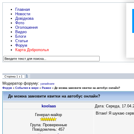
Главная
Новости
Довідкова
Фото
Оголошення
Видео
Блоги
Статьи
Форум
Карта Доброполья
1
Сторінка
1
з
1
Модератор форуму:
yanadivane
Форум
»
События в мире
»
Разное
»
Де можна замовити квитки на автобус онлайн?
Де можна замовити квитки на автобус онлайн?
koolaas
Дата: Середа, 17.04.
Вітаю! Я шукаю серв
Генерал-майор
Група: Проверенные
Повідомлень:
457