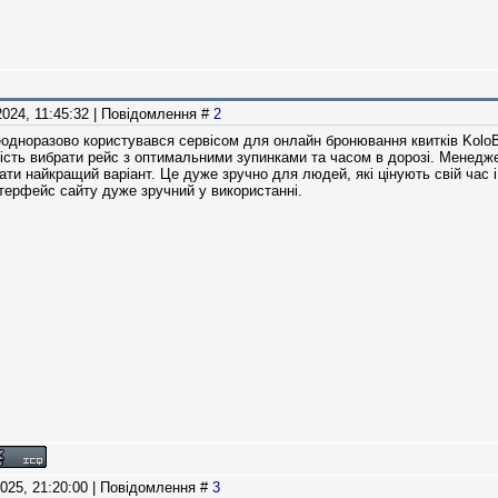
2024, 11:45:32 | Повідомлення #
2
неодноразово користувався сервісом для онлайн бронювання квитків Kol
сть вибрати рейс з оптимальними зупинками та часом в дорозі. Менеджер
рати найкращий варіант. Це дуже зручно для людей, які цінують свій час
нтерфейс сайту дуже зручний у використанні.
2025, 21:20:00 | Повідомлення #
3