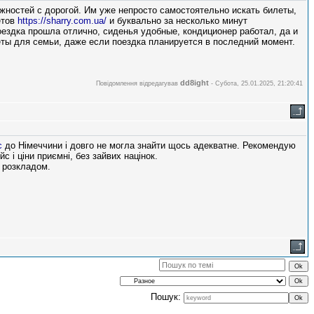
жностей с дорогой. Им уже непросто самостоятельно искать билеты,
етов
https://sharry.com.ua/
и буквально за несколько минут
ездка прошла отлично, сиденья удобные, кондиционер работал, да и
ты для семьи, даже если поездка планируется в последний момент.
dd8ight
Повідомлення відредагував
-
Субота, 25.01.2025, 21:20:41
с
до Німеччини і довго не могла знайти щось адекватне. Рекомендую
 і ціни приємні, без зайвих націнок.
 розкладом.
Пошук: