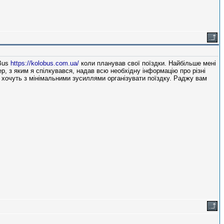
oBus
https://kolobus.com.ua/
коли планував свої поїздки. Найбільше мені
, з яким я спілкувався, надав всю необхідну інформацію про різні
 і хочуть з мінімальними зусиллями організувати поїздку. Раджу вам