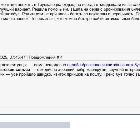
мечтали поехать в Трускавецна отдых, но всегда откладывали из-за сло
 лучший вариант. Решила помочь им, зашла на сервис бронирования бил
 автобус. Родителям не пришлось бегать по вокзалам и нервничать. По
них остановок. Теперь знаю, что можно быстро найти оптимальные биле
2025, 07:45:47 | Повідомлення #
4
ю твою ситуацію — сама нещодавно
онлайн бронювання квитків на автобу
sreisen.com.ua
— там дійсно хороший вибір маршрутів, зручний інтерфейс
их — усе пройшло швидко, квиток прийшов на пошту, і рейс був точно за