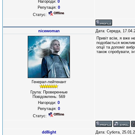
Нагороди:
0
Репутація:
0
Статус:
nicewoman
Дата: Середа, 17.04.
Привіт всім, я вже 
подобається можливі
опції та допоміг виб
також спробувати, і
Генерал-лейтенант
Група: Проверенные
Повідомлень:
569
Нагороди:
0
Репутація:
0
Статус:
dd8ight
Дата: Субота, 25.01.