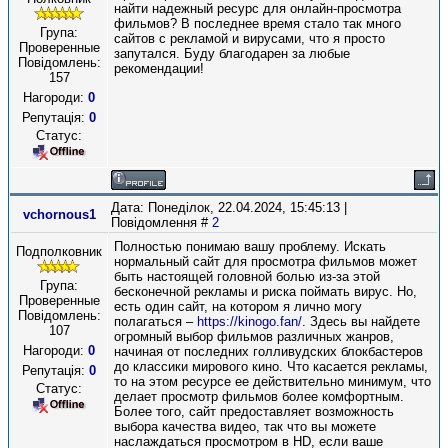
найти надежный ресурс для онлайн-просмотра
фильмов? В последнее время стало так много
Група:
сайтов с рекламой и вирусами, что я просто
Проверенные
запутался. Буду благодарен за любые
Повідомлень:
рекомендации!
157
Нагороди:
0
Репутація:
0
Статус:
Дата: Понеділок, 22.04.2024, 15:45:13 |
vchornous1
Повідомлення #
2
Полностью понимаю вашу проблему. Искать
Подполковник
нормальный сайт для просмотра фильмов может
быть настоящей головной болью из-за этой
Група:
бесконечной рекламы и риска поймать вирус. Но,
Проверенные
есть один сайт, на котором я лично могу
Повідомлень:
полагаться –
https://kinogo.fan/
. Здесь вы найдете
107
огромный выбор фильмов различных жанров,
Нагороди:
0
начиная от последних голливудских блокбастеров
до классики мирового кино. Что касается рекламы,
Репутація:
0
то на этом ресурсе ее действительно минимум, что
Статус:
делает просмотр фильмов более комфортным.
Более того, сайт предоставляет возможность
выбора качества видео, так что вы можете
наслаждаться просмотром в HD, если ваше