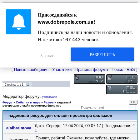
Главная
Присоединяйся к
Новости
Жизнь Добропольского края
Довідкова
www.dobrepole.com.ua
!
Фото
Оголошення
Подпишись на наши новости и обновления.
Видео
Блоги
Нас читают:
67 443
человек.
Статьи
Форум
Карта Доброполья
РАЗРЕШИТЬ
Закрыть
[
Новые сообщения
·
Участники
·
Правила форума
·
Поиск
·
RSS
]
1
Сторінка
1
з
1
Модератор форуму:
yanadivane
Форум
»
События в мире
»
Разное
»
надежный
ресурс для онлайн-просмотра фильмов
надежный ресурс для онлайн-просмотра фильмов
Дата: Середа, 17.04.2024, 00:07:17 | Повідомлення #
aiaibraimova
1
Привет, ребята! Скажите, пожалуйста, где можно
Полковник