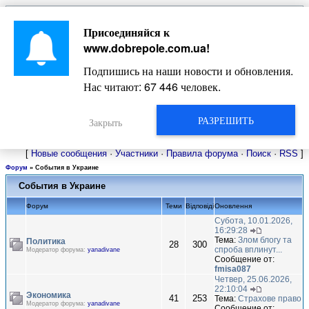
Главная
Присоединяйся к
Новости
Жизнь Добропольского края
Довідкова
www.dobrepole.com.ua
!
Фото
Оголошення
Подпишись на наши новости и обновления.
Видео
Блоги
Нас читают:
67 453
человек.
Статьи
Форум
Карта Доброполья
РАЗРЕШИТЬ
Закрыть
[
Новые сообщения
·
Участники
·
Правила форума
·
Поиск
·
RSS
]
Форум
»
События в Украине
События в Украине
Форум
Теми
Відповіді
Оновлення
Субота, 10.01.2026,
16:29:28
Тема:
Злом блогу та
Политика
28
300
спроба вплинут...
Модератор форума:
yanadivane
Сообщение от:
fmisa087
Четвер, 25.06.2026,
22:10:04
Экономика
41
253
Тема:
Страхове право
Модератор форума:
yanadivane
Сообщение от: