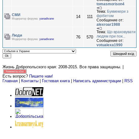
tomasmorison4
Тема:
Букмекери з
СМИ
фрібетом
14
111
Модератор форума:
yanadivane
Сообщение от:
alexroar1988
Тема:
Що враховувати
Люди
людям при пок...
76
570
Модератор форума:
yanadivane
Сообщение от:
votualexa1990
Жизнь Добропольского края: 2008-2015
. Все права защищены. |
Есть вопрос?
Пишите нам!
Главная
|
Контакты
|
Гостевая книга
|
Написать администрации
|
RSS