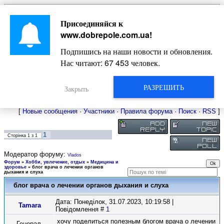
Главная
Присоединяйся к
Новости
Жизнь Добропольского края
Довідкова
www.dobrepole.com.ua
!
Фото
Оголошення
Подпишись на наши новости и обновления.
Видео
Блоги
Нас читают:
67 453
человек.
Статьи
Форум
Карта Доброполья
РАЗРЕШИТЬ
Закрыть
[
Новые сообщения
·
Участники
·
Правила форума
·
Поиск
·
RSS
]
1
Сторінка
1
з
1
Модератор форуму:
Vlados
Форум
»
Хобби, увлечение, отдых
»
Медицина и
здоровье
»
блог врача о лечении органов
дыхания и слуха
блог врача о лечении органов дыхания и слуха
Дата: Понеділок, 31.07.2023, 10:19:58 |
Tamara
Повідомлення #
1
хочу поделиться полезным блогом врача о лечении
Генерал-