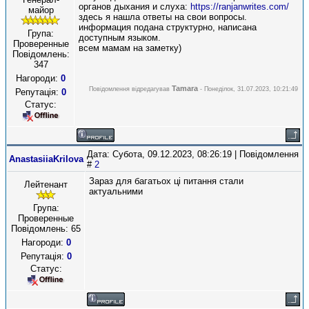
органов дыхания и слуха:
https://ranjanwrites.com/
майор
здесь я нашла ответы на свои вопросы.
информация подана структурно, написана
Група:
доступным языком.
Проверенные
всем мамам на заметку)
Повідомлень:
347
Нагороди:
0
Tamara
Повідомлення відредагував
-
Понеділок, 31.07.2023, 10:21:49
Репутація:
0
Статус:
Дата: Субота, 09.12.2023, 08:26:19 | Повідомлення
AnastasiiaKrilova
#
2
Зараз для багатьох ці питання стали
Лейтенант
актуальними
Група:
Проверенные
Повідомлень:
65
Нагороди:
0
Репутація:
0
Статус: