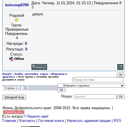
Дата: Четвер, 11.01.2024, 01:15:13 | Повідомлення #
tomcoop6784
3
дякую
Рядовой
Група:
Проверенные
Повідомлень:
4
Нагороди:
0
Репутація:
0
Статус:
Форум
»
Хобби, увлечение, отдых
»
Медицина и
здоровье
»
блог врача о лечении органов
дыхания и слуха
1
Сторінка
1
з
1
Пошук:
Жизнь Добропольского края: 2008-2015
. Все права защищены. |
Есть вопрос?
Пишите нам!
Главная
|
Контакты
|
Гостевая книга
|
Написать администрации
|
RSS