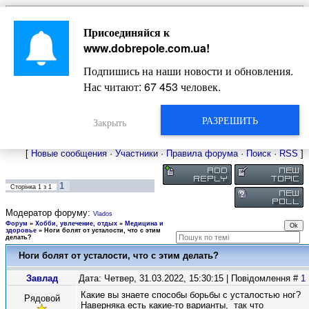
Главная
Присоединяйся к
Новости
Жизнь Добропольского края
Довідкова
www.dobrepole.com.ua
!
Фото
Оголошення
Подпишись на наши новости и обновления.
Видео
Блоги
Нас читают:
67 453
человек.
Статьи
Форум
Карта Доброполья
РАЗРЕШИТЬ
Закрыть
[
Новые сообщения
·
Участники
·
Правила форума
·
Поиск
·
RSS
]
1
Сторінка
1
з
1
Модератор форуму:
Vlados
Форум
»
Хобби, увлечение, отдых
»
Медицина и
здоровье
»
Ноги болят от усталости, что с этим
делать?
Ноги болят от усталости, что с этим делать?
Завлад
Дата: Четвер, 31.03.2022, 15:30:15 | Повідомлення #
1
Какие вы знаете способы борьбы с усталостью ног?
Рядовой
Наверняка есть какие-то варианты, так что