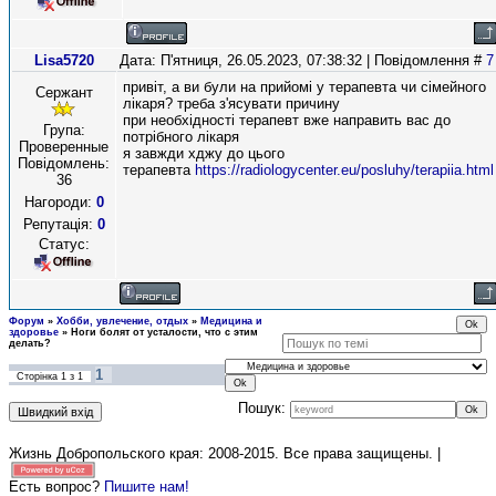
Lisa5720
Дата: П'ятниця, 26.05.2023, 07:38:32 | Повідомлення #
7
привіт, а ви були на прийомі у терапевта чи сімейного
Сержант
лікаря? треба з'ясувати причину
при необхідності терапевт вже направить вас до
Група:
потрібного лікаря
Проверенные
я завжди хджу до цього
Повідомлень:
терапевта
https://radiologycenter.eu/posluhy/terapiia.html
36
Нагороди:
0
Репутація:
0
Статус:
Форум
»
Хобби, увлечение, отдых
»
Медицина и
здоровье
»
Ноги болят от усталости, что с этим
делать?
1
Сторінка
1
з
1
Пошук:
Жизнь Добропольского края: 2008-2015
. Все права защищены. |
Есть вопрос?
Пишите нам!