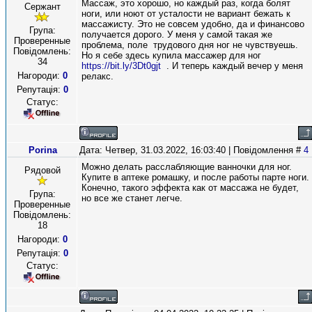
Массаж, это хорошо, но каждый раз, когда болят
Сержант
ноги, или ноют от усталости не вариант бежать к
массажисту. Это не совсем удобно, да и финансово
Група:
получается дорого. У меня у самой такая же
Проверенные
проблема, поле трудового дня ног не чувствуешь.
Повідомлень:
Но я себе здесь купила массажер для ног
34
https://bit.ly/3Dt0gjt
. И теперь каждый вечер у меня
Нагороди:
0
релакс.
Репутація:
0
Статус:
Porina
Дата: Четвер, 31.03.2022, 16:03:40 | Повідомлення #
4
Можно делать расслабляющие ванночки для ног.
Рядовой
Купите в аптеке ромашку, и после работы парте ноги.
Конечно, такого эффекта как от массажа не будет,
Група:
но все же станет легче.
Проверенные
Повідомлень:
18
Нагороди:
0
Репутація:
0
Статус: