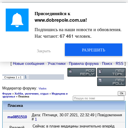
Главная
Присоединяйся к
Новости
Жизнь Добропольского края
Довідкова
www.dobrepole.com.ua
!
Фото
Оголошення
Подпишись на наши новости и обновления.
Видео
Блоги
Нас читают:
67 461
человек.
Статьи
Форум
Карта Доброполья
РАЗРЕШИТЬ
Закрыть
[
Новые сообщения
·
Участники
·
Правила форума
·
Поиск
·
RSS
]
1
Сторінка
1
з
1
Модератор форуму:
Vlados
Форум
»
Хобби, увлечение, отдых
»
Медицина и
здоровье
»
Пласика
Пласика
Дата: П'ятниця, 30.07.2021, 22:32:49 | Повідомлення
me0851510
#
1
Сейчас в плане медицины значительно вперёд
Рядовой