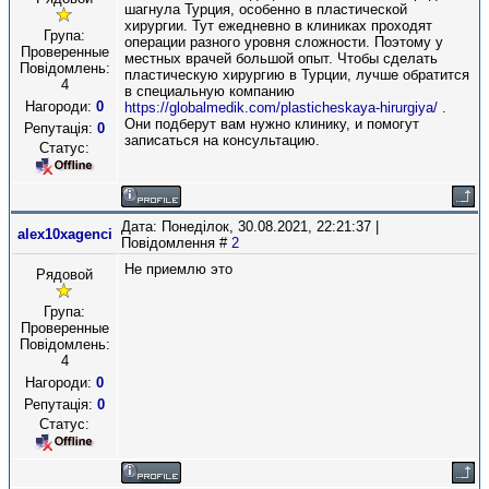
шагнула Турция, особенно в пластической
хирургии. Тут ежедневно в клиниках проходят
Група:
операции разного уровня сложности. Поэтому у
Проверенные
местных врачей большой опыт. Чтобы сделать
Повідомлень:
пластическую хирургию в Турции, лучше обратится
4
в специальную компанию
Нагороди:
0
https://globalmedik.com/plasticheskaya-hirurgiya/
.
Они подберут вам нужно клинику, и помогут
Репутація:
0
записаться на консультацию.
Статус:
Дата: Понеділок, 30.08.2021, 22:21:37 |
alex10xagenci
Повідомлення #
2
Не приемлю это
Рядовой
Група:
Проверенные
Повідомлень:
4
Нагороди:
0
Репутація:
0
Статус: