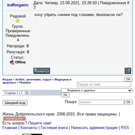
Дата: Четвер, 23.09.2021, 23:28:50 | Повідомлення #
trafforganic
3
хочу убрать синяки под глазами, безопасно ли?
Рядовой
Група:
Проверенные
Повідомлень:
4
Нагороди:
0
Репутація:
0
Статус:
Форум
»
Хобби, увлечение, отдых
»
Медицина и
здоровье
»
Пласика
1
Сторінка
1
з
1
Пошук:
Жизнь Добропольского края: 2008-2015
. Все права защищены. |
Есть вопрос?
Пишите нам!
Главная
|
Контакты
|
Гостевая книга
|
Написать администрации
|
RSS