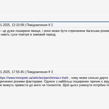
01.2025, 13:10:09 | Повідомлення #
2
 — це дуже поширене явище, і воно може бути спричинене багатьма різними
навіть сухе повітря в зимовий період.
01.2025, 17:55:45 | Повідомлення #
3
ttps://www.tonsipret.ua/articles/pershinnia-v-horli
, чому може сильно дерти в
ричинені різними факторами. Однією з найбільш поширених причин є вірус
 які можуть привести до ангін чи тонзилітів. Щоб цього уникнути потрібн