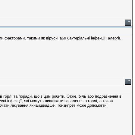
 факторами, такими як вірусні або бактеріальні інфекції, алергії,
 горлі та поради, що з цим робити. Отже, біль або подразнення в
ні інфекції, які можуть викликати запалення в горлі, а також
о почати лікування якнайшвидше. Тонзипрет може допомогти.