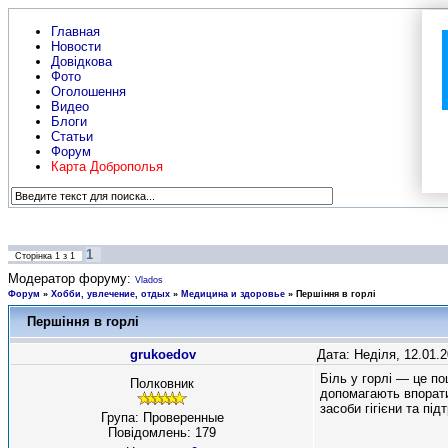
Главная
Новости
Довідкова
Фото
Оголошення
Видео
Блоги
Статьи
Форум
Карта Доброполья
1
Сторінка
1
з
1
Модератор форуму:
Vlados
Форум
»
Хобби, увлечение, отдых
»
Медицина и здоровье
»
Першіння в горлі
Першіння в горлі
grukoedov
Дата: Неділя, 12.01.
Біль у горлі — це п
Полковник
допомагають впорати
засоби гігієни та під
Група: Проверенные
Повідомлень:
179