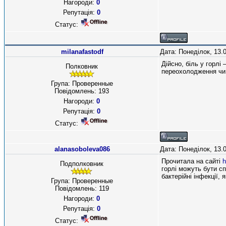
Нагороди:
0
Репутація:
0
Статус:
milanafastodf
Дата: Понеділок, 13.
Дійсно, біль у горлі
Полковник
переохолодження чи 
Група: Проверенные
Повідомлень:
193
Нагороди:
0
Репутація:
0
Статус:
alanasoboleva086
Дата: Понеділок, 13.
Прочитала на сайті
h
Подполковник
горлі можуть бути сп
бактерійні інфекції,
Група: Проверенные
Повідомлень:
119
Нагороди:
0
Репутація:
0
Статус: