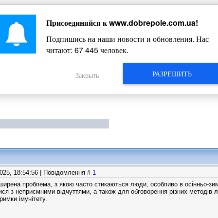
Присоединяйся к
www.dobrepole.com.ua
!
Жизнь Добропольского края
Подпишись на наши новости и обновления. Нас
читают:
67 445
человек.
РАЗРЕШИТЬ
Закрыть
2025, 18:54:56 | Повідомлення #
1
оширена проблема, з якою часто стикаються люди, особливо в осінньо-зим
ся з неприємними відчуттями, а також для обговорення різних методів 
тримки імунітету.