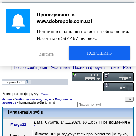
Главная
Присоединяйся к
Новости
Жизнь Добропольского края
Довідкова
www.dobrepole.com.ua
!
Фото
Оголошення
Подпишись на наши новости и обновления.
Видео
Блоги
Нас читают:
67 457
человек.
Статьи
Форум
Карта Доброполья
РАЗРЕШИТЬ
Закрыть
[
Новые сообщения
·
Участники
·
Правила форума
·
Поиск
·
RSS
]
1
Сторінка
1
з
1
Модератор форуму:
Vlados
Форум
»
Хобби, увлечение, отдых
»
Медицина и
здоровье
»
імплантація зубів
(стаття)
імплантація зубів
Дата: Субота, 14.12.2024, 18:10:37 | Повідомлення #
Margo11
1
Дівчата, якщо задумуєтесь про імплантацію зубів,
Генерал-