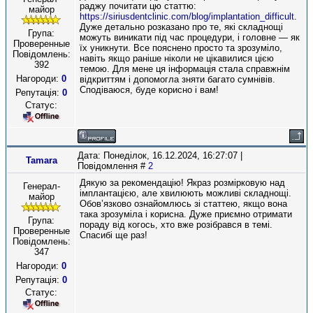
раджу почитати цю статтю:
майор
https://siriusdentclinic.com/blog/implantation_difficult
.
Дуже детально розказано про те, які складнощі
Група:
можуть виникати під час процедури, і головне — як
Проверенные
їх уникнути. Все пояснено просто та зрозуміло,
Повідомлень:
навіть якщо раніше ніколи не цікавилися цією
392
темою. Для мене ця інформація стала справжнім
Нагороди:
0
відкриттям і допомогла зняти багато сумнівів.
Сподіваюся, буде корисно і вам!
Репутація:
0
Статус:
Дата: Понеділок, 16.12.2024, 16:27:07 |
Tamara
Повідомлення #
2
Дякую за рекомендацію! Якраз розмірковую над
Генерал-
імплантацією, але хвилюють можливі складнощі.
майор
Обов’язково ознайомлюсь зі статтею, якщо вона
така зрозуміла і корисна. Дуже приємно отримати
Група:
пораду від когось, хто вже розібрався в темі.
Проверенные
Спасибі ще раз!
Повідомлень:
347
Нагороди:
0
Репутація:
0
Статус: