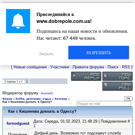
Главная
Присоединяйся к
Новости
Жизнь Добропольского края
Довідкова
www.dobrepole.com.ua
!
Фото
Оголошення
Подпишись на наши новости и обновления.
Видео
Блоги
Нас читают:
67 449
человек.
Статьи
Форум
Карта Доброполья
РАЗРЕШИТЬ
Закрыть
[
Новые сообщения
·
Участники
·
Правила форума
·
Поиск
·
RSS
]
1
Сторінка
1
з
1
Модератор форуму:
Arsenal22
Форум
»
Хобби, увлечение, отдых
»
Автомир
»
Как с Кишинева доехать в Одессу?
Как с Кишинева доехать в Одессу?
Дата: Середа, 01.02.2023, 21:48:29 | Повідомлення #
fornodguest
1
Добрый день. Возможно тут подскажут службу
Полковник