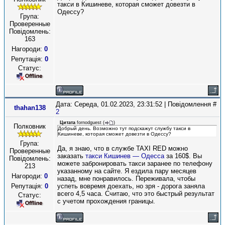
такси в Кишиневе, которая сможет довезти в
Одессу?
Група:
Проверенные
Повідомлень:
163
Нагороди:
0
Репутація:
0
Статус:
Дата: Середа, 01.02.2023, 23:31:52 | Повідомлення #
thahan138
2
Цитата
fornodguest
(
)
Полковник
Добрый день. Возможно тут подскажут службу такси в
Кишиневе, которая сможет довезти в Одессу?
Група:
Да, я знаю, что в службе TAXI RED можно
Проверенные
заказать
такси Кишинев — Одесса
за 160$. Вы
Повідомлень:
можете забронировать такси заранее по телефону
213
указанному на сайте. Я ездила пару месяцев
Нагороди:
0
назад, мне понравилось. Переживала, чтобы
Репутація:
0
успеть вовремя доехать, но зря - дорога заняла
всего 4,5 часа. Считаю, что это быстрый результат
Статус:
с учетом прохождения границы.