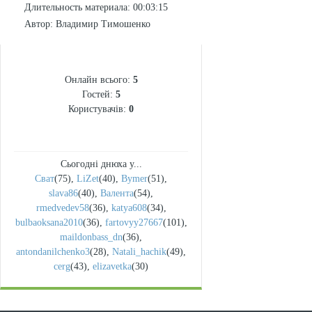
Длительность материала
: 00:03:15
Автор
: Владимир Тимошенко
СТАТИСТИКА
Онлайн всього:
5
Гостей:
5
Користувачів:
0
Сьогодні днюха у...
Сват
(75)
,
LiZet
(40)
,
Bymer
(51)
,
slava86
(40)
,
Валента
(54)
,
rmedvedev58
(36)
,
katya608
(34)
,
bulbaoksana2010
(36)
,
fartovyy27667
(101)
,
maildonbass_dn
(36)
,
antondanilchenko3
(28)
,
Natali_hachik
(49)
,
cerg
(43)
,
elizavetka
(30)