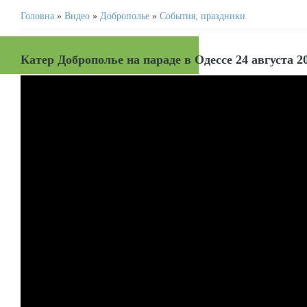
Головна
»
Видео
»
Доброполье
»
События, праздники
Катер Доброполье на параде в Одессе 24 августа 2