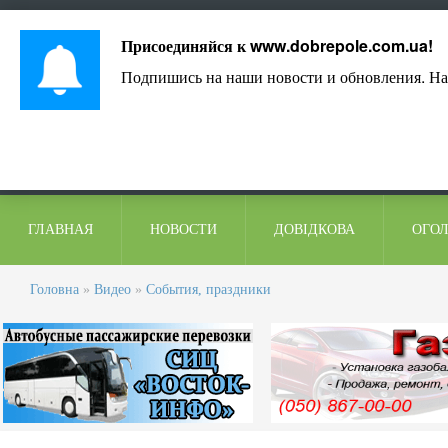
Лист адміністрації
Контакти
Коментарі
Присоединяйся к
www.dobrepole.com.ua
!
Подпишись на наши новости и обновления. На
ГЛАВНАЯ
НОВОСТИ
ДОВІДКОВА
ОГО
Головна
»
Видео
»
События, праздники