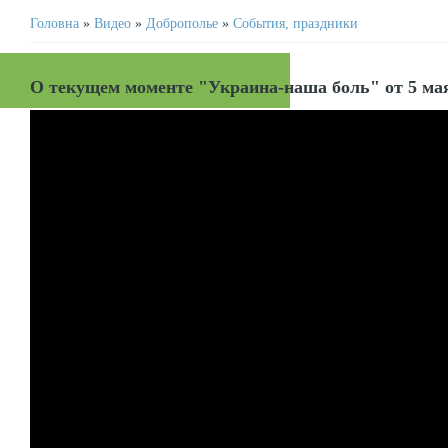
Головна
»
Видео
»
Доброполье
»
События, праздники
О текущем моменте "Украина-наша боль" от 5 мая 