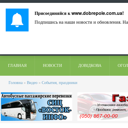
Лист адміністрації
Контакти
Коментарі
Присоединяйся к
www.dobrepole.com.ua
!
Подпишись на наши новости и обновления. На
ГЛАВНАЯ
НОВОСТИ
ДОВІДКОВА
ОГО
Головна
»
Видео
»
События, праздники