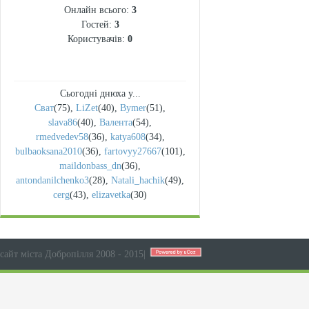
Онлайн всього:
3
Гостей:
3
Користувачів:
0
Сьогодні днюха у...
Сват
(75)
,
LiZet
(40)
,
Bymer
(51)
,
slava86
(40)
,
Валента
(54)
,
rmedvedev58
(36)
,
katya608
(34)
,
bulbaoksana2010
(36)
,
fartovyy27667
(101)
,
maildonbass_dn
(36)
,
antondanilchenko3
(28)
,
Natali_hachik
(49)
,
cerg
(43)
,
elizavetka
(30)
сайт міста Добропілля 2008 - 2015
|