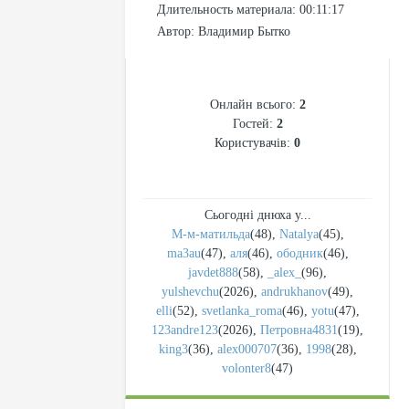
Длительность материала
: 00:11:17
Автор
: Владимир Бытко
СТАТИСТИКА
Онлайн всього:
2
Гостей:
2
Користувачів:
0
Сьогодні днюха у...
М-м-матильда
(48)
,
Natalya
(45)
,
ma3au
(47)
,
аля
(46)
,
ободник
(46)
,
javdet888
(58)
,
_alex_
(96)
,
yulshevchu
(2026)
,
andrukhanov
(49)
,
elli
(52)
,
svetlanka_roma
(46)
,
yotu
(47)
,
123andre123
(2026)
,
Петровна4831
(19)
,
king3
(36)
,
alex000707
(36)
,
1998
(28)
,
volonter8
(47)