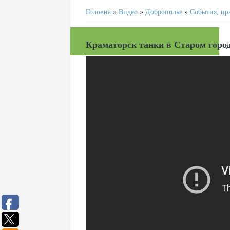
Головна
»
Видео
»
Доброполье
»
События, пр
Краматорск танки в Старом городе