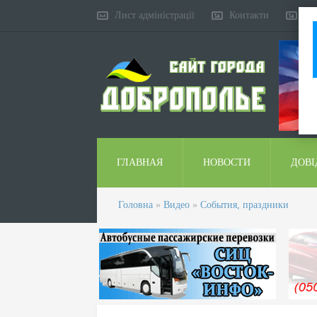
Лист адміністрації
Контакти
Ко
ГЛАВНАЯ
НОВОСТИ
ДОВІ
Головна
»
Видео
»
События, праздники