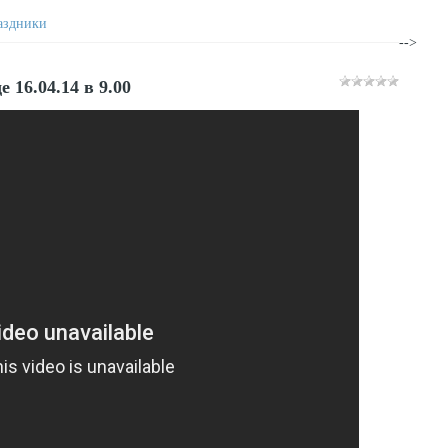
аздники
-->
 16.04.14 в 9.00