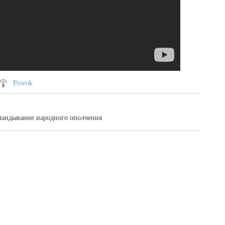
Prorok
мандывание народного ополчения