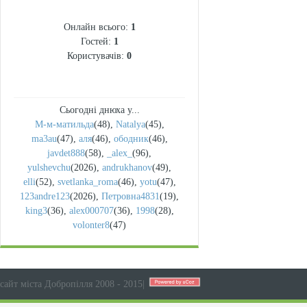
СТАТИСТИКА
Онлайн всього:
1
Гостей:
1
Користувачів:
0
Сьогодні днюха у...
М-м-матильда
(48)
,
Natalya
(45)
,
ma3au
(47)
,
аля
(46)
,
ободник
(46)
,
javdet888
(58)
,
_alex_
(96)
,
yulshevchu
(2026)
,
andrukhanov
(49)
,
elli
(52)
,
svetlanka_roma
(46)
,
yotu
(47)
,
123andre123
(2026)
,
Петровна4831
(19)
,
king3
(36)
,
alex000707
(36)
,
1998
(28)
,
volonter8
(47)
сайт міста Добропілля 2008 - 2015
|