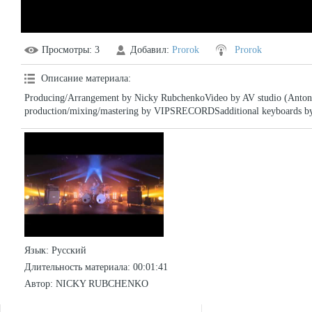
Просмотры
: 3
Добавил
:
Prorok
Prorok
Описание материала
:
Producing/Arrangement by Nicky RubchenkoVideo by AV studio (Anton
production/mixing/mastering by VIPSRECORDSadditional keyboards b
Язык
: Русский
Длительность материала
: 00:01:41
Автор
: NICKY RUBCHENKO