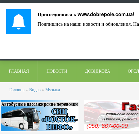
Лист адміністрації
Контакти
Коментарі
Присоединяйся к
www.dobrepole.com.ua
!
Подпишись на наши новости и обновления. На
ГЛАВНАЯ
НОВОСТИ
ДОВІДКОВА
ОГО
Головна
»
Видео
»
Музыка