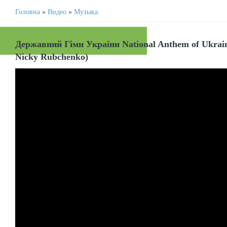
Головна
»
Видео
»
Музыка
Державний Гімн України National Anthem of Ukrain
Nicky Rubchenko)