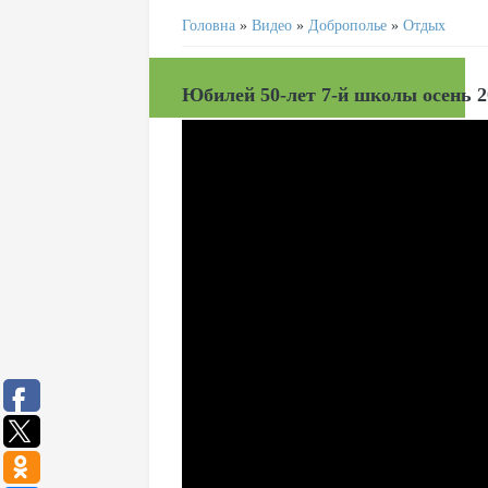
Головна
»
Видео
»
Доброполье
»
Отдых
Юбилей 50-лет 7-й школы осень 2