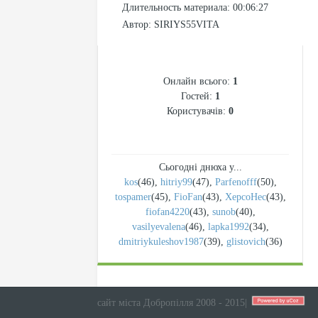
Длительность материала
: 00:06:27
Автор
: SIRIYS55VITA
СТАТИСТИКА
Онлайн всього:
1
Гостей:
1
Користувачів:
0
Сьогодні днюха у...
kos
(46)
,
hitriy99
(47)
,
Parfenofff
(50)
,
tospamer
(45)
,
FioFan
(43)
,
XepcoHec
(43)
,
fiofan4220
(43)
,
sunob
(40)
,
vasilyevalena
(46)
,
lapka1992
(34)
,
dmitriykuleshov1987
(39)
,
glistovich
(36)
сайт міста Добропілля 2008 - 2015
|