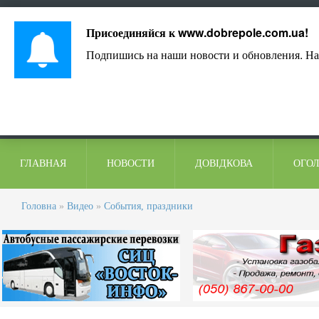
Лист адміністрації
Контакти
Коментарі
Присоединяйся к
www.dobrepole.com.ua
!
Подпишись на наши новости и обновления. На
ГЛАВНАЯ
НОВОСТИ
ДОВІДКОВА
ОГО
Головна
»
Видео
»
События, праздники