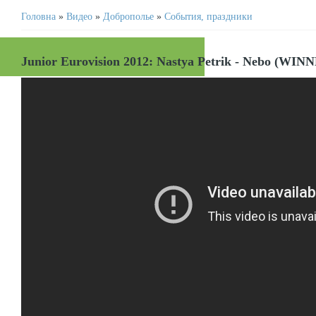
Головна
»
Видео
»
Доброполье
»
События, праздники
Junior Eurovision 2012: Nastya Petrik - Nebo (WI