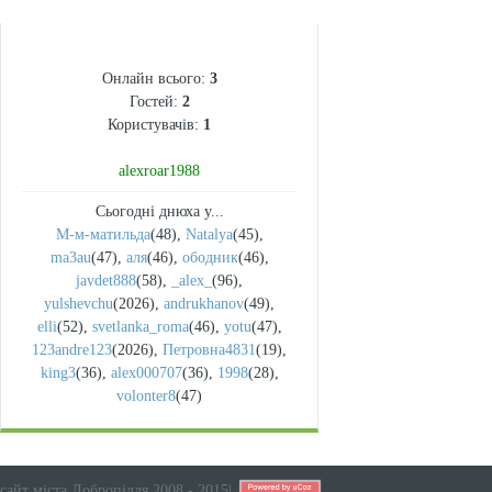
СТАТИСТИКА
Онлайн всього:
3
Гостей:
2
Користувачів:
1
alexroar1988
Сьогодні днюха у...
М-м-матильда
(48)
,
Natalya
(45)
,
ma3au
(47)
,
аля
(46)
,
ободник
(46)
,
javdet888
(58)
,
_alex_
(96)
,
yulshevchu
(2026)
,
andrukhanov
(49)
,
elli
(52)
,
svetlanka_roma
(46)
,
yotu
(47)
,
123andre123
(2026)
,
Петровна4831
(19)
,
king3
(36)
,
alex000707
(36)
,
1998
(28)
,
volonter8
(47)
сайт міста Добропілля 2008 - 2015
|