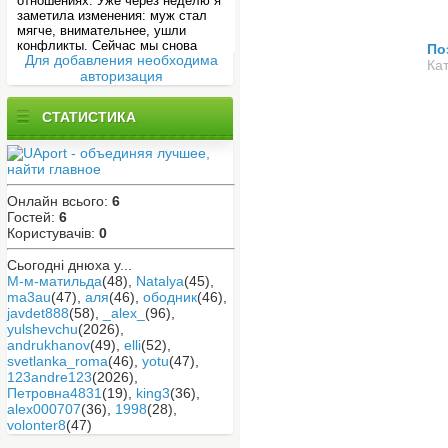
По
Для добавления необходима
П
Кат
авторизация
СТАТИСТИКА
Онлайн всього:
6
Гостей:
6
Користувачів:
0
Сьогодні днюха у...
М-м-матильда
(48)
,
Natalya
(45)
,
ma3au
(47)
,
аля
(46)
,
ободник
(46)
,
javdet888
(58)
,
_alex_
(96)
,
yulshevchu
(2026)
,
andrukhanov
(49)
,
elli
(52)
,
svetlanka_roma
(46)
,
yotu
(47)
,
123andre123
(2026)
,
Петровна4831
(19)
,
king3
(36)
,
alex000707
(36)
,
1998
(28)
,
volonter8
(47)