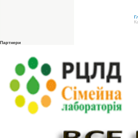
Г
К
Партнери