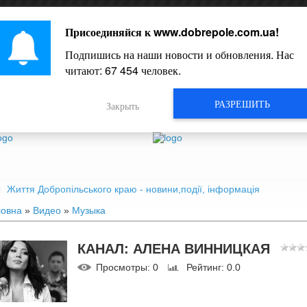
О
ОГОЛОШЕННЯ
ВИДЕО
БЛОГИ
СТАТЬИ
ФОРУМ
КАРТА ДОБР
Присоединяйся к
www.dobrepole.com.ua
!
Подпишись на наши новости и обновления. Нас
читают:
67 454
человек.
РАЗРЕШИТЬ
Закрыть
Життя Добропільського краю - новини,події, інформація
ловна
»
Видео
»
Музыка
КАНАЛ: АЛЕНА ВИННИЦКАЯ
Просмотры
: 0
Рейтинг
: 0.0