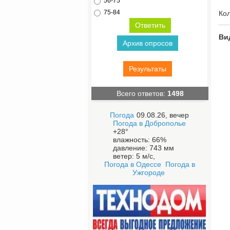
56-75
75-84
Ко
Ви
Архив опросов
Результаты
Всего ответов:
1498
Погода
09.08.26, вечер
Погода в
Доброполье
+28°
влажность:
66%
давление:
743 мм
ветер:
5 м/с,
Погода в Одессе
Погода в
Ужгороде