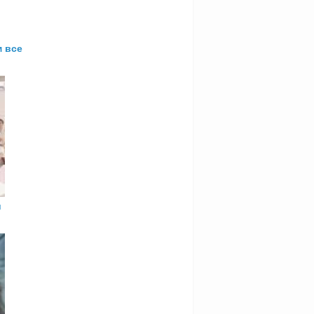
 все
и