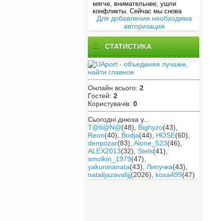
Для добавления необходима
авторизация
СТАТИСТИКА
Онлайн всього:
2
Гостей:
2
Користувачів:
0
Сьогодні днюха у...
T@ti@N@
(48)
,
Bighyzo
(43)
,
Reon
(40)
,
Bodja
(44)
,
HOSE
(60)
,
denpozar
(83)
,
Alone_523
(46)
,
ALEX2013
(32)
,
Stels
(41)
,
smolkin_1979
(47)
,
yakuninanata
(43)
,
Липучка
(43)
,
natalijazavalijj
(2026)
,
kosa499
(47)