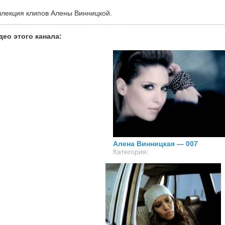
ллекция клипов Алены Винницкой.
део этого канала
:
02.08.2012
Алена Винницкая — 007
Просмотров: 0
Комментариев: 0
Категория: