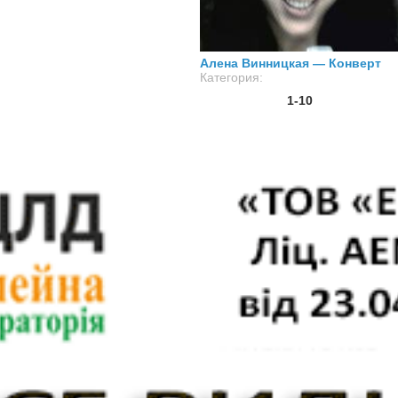
02.08.2012
Алена Винницкая — Конверт
Просмотров: 0
Комментариев: 0
Категория:
1-10