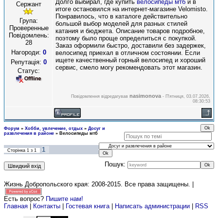
Долго выбирал, где купить
велосипеды мтб
и в
Сержант
итоге остановился на интернет-магазине Velomisto.
Понравилось, что в каталоге действительно
Група:
большой выбор моделей для разных стилей
Проверенные
катания и бюджета. Описание товаров подробное,
Повідомлень:
поэтому было проще определиться с покупкой.
28
Заказ оформили быстро, доставили без задержек,
Нагороди:
0
велосипед приехал в отличном состоянии. Если
ищете качественный горный велосипед и хороший
Репутація:
0
сервис, смело могу рекомендовать этот магазин.
Статус:
nasimonova
Повідомлення відредагував
-
П'ятниця, 03.07.2026,
08:30:53
Форум
»
Хобби, увлечение, отдых
»
Досуг и
развлечения в районе
»
Велосипеды мтб
1
Сторінка
1
з
1
Пошук:
Жизнь Добропольского края: 2008-2015
. Все права защищены. |
Есть вопрос?
Пишите нам!
Главная
|
Контакты
|
Гостевая книга
|
Написать администрации
|
RSS