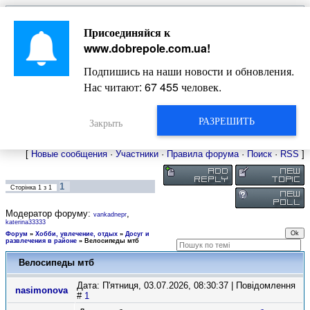
Главная
Присоединяйся к
Новости
Жизнь Добропольского края
Довідкова
www.dobrepole.com.ua
!
Фото
Оголошення
Подпишись на наши новости и обновления.
Видео
Блоги
Нас читают:
67 455
человек.
Статьи
Форум
Карта Доброполья
РАЗРЕШИТЬ
Закрыть
[
Новые сообщения
·
Участники
·
Правила форума
·
Поиск
·
RSS
]
1
Сторінка
1
з
1
Модератор форуму:
,
vankadnepr
katerina33333
Форум
»
Хобби, увлечение, отдых
»
Досуг и
развлечения в районе
»
Велосипеды мтб
Велосипеды мтб
Дата: П'ятниця, 03.07.2026, 08:30:37 | Повідомлення
nasimonova
#
1