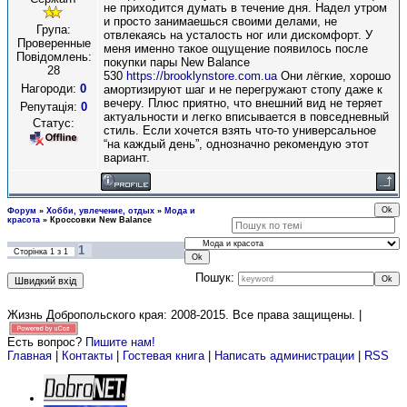
не приходится думать в течение дня. Надел утром
и просто занимаешься своими делами, не
Група:
отвлекаясь на усталость ног или дискомфорт. У
Проверенные
меня именно такое ощущение появилось после
Повідомлень:
покупки пары New Balance
28
530
https://brooklynstore.com.ua
Они лёгкие, хорошо
Нагороди:
0
амортизируют шаг и не перегружают стопу даже к
вечеру. Плюс приятно, что внешний вид не теряет
Репутація:
0
актуальности и легко вписывается в повседневный
Статус:
стиль. Если хочется взять что-то универсальное
“на каждый день”, однозначно рекомендую этот
вариант.
Форум
»
Хобби, увлечение, отдых
»
Мода и
красота
»
Кроссовки New Balance
1
Сторінка
1
з
1
Пошук:
Жизнь Добропольского края: 2008-2015
. Все права защищены. |
Есть вопрос?
Пишите нам!
Главная
|
Контакты
|
Гостевая книга
|
Написать администрации
|
RSS