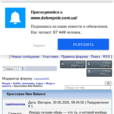
Главная
Присоединяйся к
Новости
Жизнь Добропольского края
Довідкова
www.dobrepole.com.ua
!
Фото
Оголошення
Подпишись на наши новости и обновления.
Видео
Блоги
Нас читают:
67 449
человек.
Статьи
Форум
Карта Доброполья
РАЗРЕШИТЬ
Закрыть
[
Новые сообщения
·
Участники
·
Правила форума
·
Поиск
·
RSS
]
1
Сторінка
1
з
1
Модератор форуму:
katerina33333
Форум
»
Хобби, увлечение, отдых
»
Мода и
красота
»
Кроссовки New Balance
Кроссовки New Balance
Дата: Вівторок, 30.06.2026, 08:44:50 | Повідомлення
nasimonova
#
1
Иногда лучшая обувь — это та, о которой вообще
Сержант