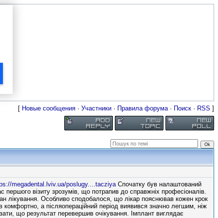
[
Новые сообщения
·
Участники
·
Правила форума
·
Поиск
·
RSS
]
ps://megadental.lviv.ua/poslugy....tacziya
Спочатку був налаштований
ас першого візиту зрозумів, що потрапив до справжніх професіоналів.
лан лікування. Особливо сподобалося, що лікар пояснював кожен крок
 комфортно, а післяопераційний період виявився значно легшим, ніж
казати, що результат перевершив очікування. Імплант виглядає