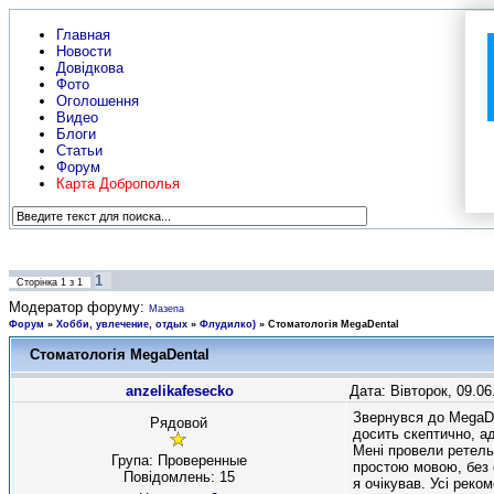
Главная
Новости
Довідкова
Фото
Оголошення
Видео
Блоги
Статьи
Форум
Карта Доброполья
1
Сторінка
1
з
1
Модератор форуму:
Мазепа
Форум
»
Хобби, увлечение, отдых
»
Флудилко)
»
Стоматологія MegaDental
Стоматологія MegaDental
anzelikafesecko
Дата: Вівторок, 09.0
Звернувся до MegaDe
Рядовой
досить скептично, ад
Мені провели ретель
Група: Проверенные
простою мовою, без 
Повідомлень:
15
я очікував. Усі реко