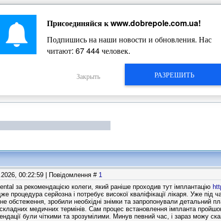
Присоединяйся к
www.dobrepole.com.ua
!
Жизнь Добропольского края
Подпишись на наши новости и обновления. Нас
читают:
67 444
человек.
РАЗРЕШИТЬ
Закрыть
6.2026, 00:22:59 | Повідомлення #
1
ntal за рекомендацією колеги, який раніше проходив тут імплантацію
htt
же процедура серйозна і потребує високої кваліфікації лікаря. Уже під ч
не обстеження, зробили необхідні знімки та запропонували детальний п
складних медичних термінів. Сам процес встановлення імпланта пройшов
мендації були чіткими та зрозумілими. Минув певний час, і зараз можу с