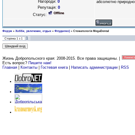
Нагороди:
0
абсолютно природно,
Репутація:
0
Статус:
Форум
»
Хобби, увлечение, отдых
»
Флудилко)
»
Стоматологія MegaDental
1
Сторінка
1
з
1
Жизнь Добропольского края: 2008-2015
. Все права защищены. |
Есть вопрос?
Пишите нам!
Главная
|
Контакты
|
Гостевая книга
|
Написать администрации
|
RSS