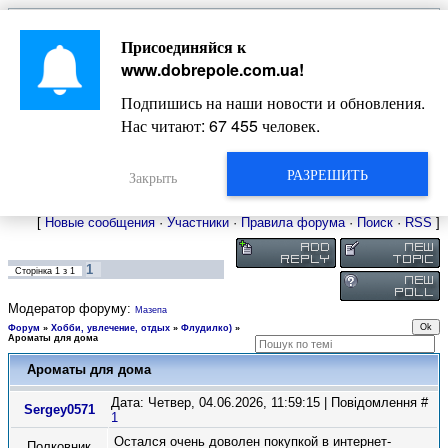
Главная
Присоединяйся к
Новости
Жизнь Добропольского края
Довідкова
www.dobrepole.com.ua
!
Фото
Оголошення
Подпишись на наши новости и обновления.
Видео
Блоги
Нас читают:
67 455
человек.
Статьи
Форум
Карта Доброполья
РАЗРЕШИТЬ
Закрыть
[
Новые сообщения
·
Участники
·
Правила форума
·
Поиск
·
RSS
]
1
Сторінка
1
з
1
Модератор форуму:
Мазепа
Форум
»
Хобби, увлечение, отдых
»
Флудилко)
»
Ароматы для дома
Ароматы для дома
Дата: Четвер, 04.06.2026, 11:59:15 | Повідомлення #
Sergey0571
1
Остался очень доволен покупкой в интернет-
Полковник