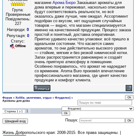
магазине
Арома Бюро
Заказывал ароматы для
дома впервые и переживал, насколько описания
Група:
будут соответствовать реальности, но всё
Проверенные
оказалось даже лучше, чем ожидал. Ассортимент
Повідомлень:
подобран со вкусом, нет ощущения случайных
227
товаров — видно, что магазин специализируется
Нагороди:
0
именно на качественной продукции. Процесс заказа
простой и понятный, доставка оперативная.
Репутація:
0
Приятно удивило качество упаковки: всё пришло в
Статус:
идеальном состоянии. Что касается самих
ароматов, то они действительно высокого уровня
— стойкие, мягкие и без резкой химической нотки.
Запах распространяется равномерно и создаёт
очень приятную атмосферу в помещении.
Особенно понравилось, что аромат не надоедает
со временем. Aroma Buro произвёл впечатление
профессионального магазина, где ценят качество
продукции и комфорт клиента.
Форум
»
Хобби, увлечение, отдых
»
Флудилко)
»
Ароматы для дома
1
Сторінка
1
з
1
Пошук:
Жизнь Добропольского края: 2008-2015
. Все права защищены. |