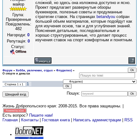
сложной, но здесь она изложена доступно и ясно.
майор
Проект предлагает развернутые обзоры
букмекеров, полезные советы и продуманные
Група:
стратегии ставок. На страницах
betandyou
собран
Проверенные
большой объем материалов, которые подойдут как
Повідомлень:
для изучения основ, так и для углубления знаний.
482
Пояснения детальные, последовательные и
Нагороди:
0
хорошо структурированные, что делает процесс
изучения ставок на спорт комфортным и понятным.
Репутація:
0
Статус:
Форум
»
Хобби, увлечение, отдых
»
Флудилко)
»
О спорте и деньгах
1
Сторінка
1
з
1
Пошук:
Жизнь Добропольского края: 2008-2015
. Все права защищены. |
Есть вопрос?
Пишите нам!
Главная
|
Контакты
|
Гостевая книга
|
Написать администрации
|
RSS