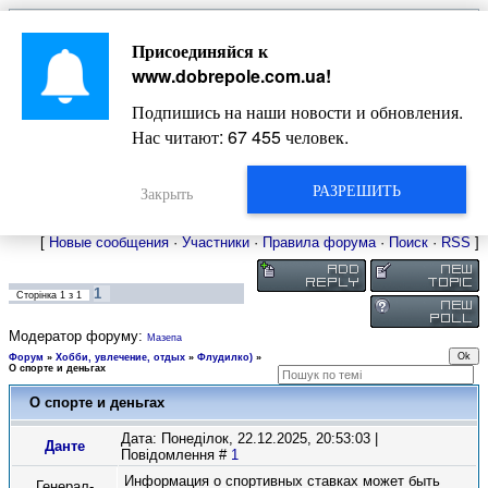
Главная
Присоединяйся к
Новости
Жизнь Добропольского края
Довідкова
www.dobrepole.com.ua
!
Фото
Оголошення
Подпишись на наши новости и обновления.
Видео
Блоги
Нас читают:
67 455
человек.
Статьи
Форум
Карта Доброполья
РАЗРЕШИТЬ
Закрыть
[
Новые сообщения
·
Участники
·
Правила форума
·
Поиск
·
RSS
]
1
Сторінка
1
з
1
Модератор форуму:
Мазепа
Форум
»
Хобби, увлечение, отдых
»
Флудилко)
»
О спорте и деньгах
О спорте и деньгах
Дата: Понеділок, 22.12.2025, 20:53:03 |
Данте
Повідомлення #
1
Информация о спортивных ставках может быть
Генерал-