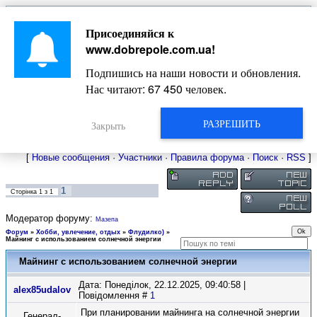
Главная
Присоединяйся к
Новости
Жизнь Добропольского края
Довідкова
www.dobrepole.com.ua
!
Фото
Оголошення
Подпишись на наши новости и обновления.
Видео
Блоги
Нас читают:
67 450
человек.
Статьи
Форум
Карта Доброполья
РАЗРЕШИТЬ
Закрыть
[
Новые сообщения
·
Участники
·
Правила форума
·
Поиск
·
RSS
]
1
Сторінка
1
з
1
Модератор форуму:
Мазепа
Форум
»
Хобби, увлечение, отдых
»
Флудилко)
»
Майнинг с использованием солнечной энергии
Майнинг с использованием солнечной энергии
Дата: Понеділок, 22.12.2025, 09:40:58 |
alex85udalov
Повідомлення #
1
При планировании майнинга на солнечной энергии
Генерал-