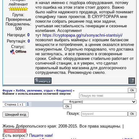
я начал именно с подбора оборудования, потому
лейтенант
что ошибка на этом этапе стоит дорого. Важно
было найти надежного продавца, который понимает
Група:
специфику таких проектов. В CRYPTOPAPA мне
Проверенные
помогли собрать решение под мои задачи,
Повідомлень:
учитывая нестабильность генерации и сезонные
509
колебания. Ассортимент
Нагороди:
0
тут
https://cryptopapa.gg/ru/sonyachni-stantsiyi/
позволил выбрать майнеры с хорошим балансом
Репутація:
0
мощности и потребления, а ценник оказался вполне
Статус:
конкурентным. Отдельно порадовало, что доставка
не затянулась, и все приехало в оговоренные
сроки. Сейчас оборудование стабильно работает от
солнечной станции, а я уверен, что сделал
правильный выбор магазина для долгосрочного
сотрудничества. Рекомендую смело.
Форум
»
Хобби, увлечение, отдых
»
Флудилко)
»
Майнинг с использованием солнечной энергии
1
Сторінка
1
з
1
Пошук:
Жизнь Добропольского края: 2008-2015
. Все права защищены. |
Есть вопрос?
Пишите нам!