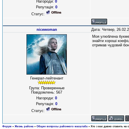
Нагороди:
0
Репутація:
0
Статус:
nicewoman
Дата: Четвер, 26.02.
Моя улюблена букме
знайти хороші коефіц
отримав чудовий бон
Генерал-лейтенант
Група: Проверенные
Повідомлень:
567
Нагороди:
0
Репутація:
0
Статус:
Форум
»
Жизнь района
»
Общие вопросы районного масштаба
»
Хто з вас давно ставить на 