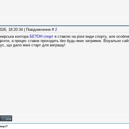
2026, 18:20:34 | Повідомлення #
2
керська контора
БЕТОН спорт
я ставлю на різні види спорту, але особ
ієнти, а процес ставок проходить без будь-яких затримок. Візуально сай
ус, що дало мені старт для виграшу!
спорт?