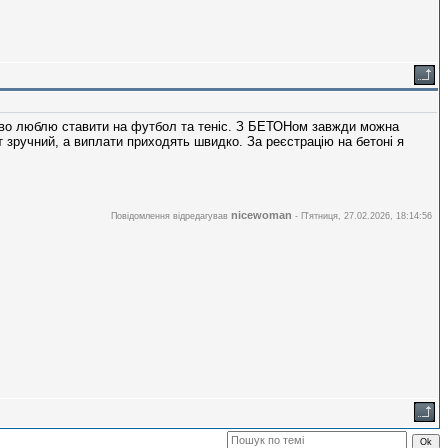
ливо люблю ставити на футбол та теніс. З БЕТОНом завжди можна
т зручний, а виплати приходять швидко. За реєстрацію на бетоні я
nicewoman
Повідомлення відредагував
-
П'ятниця, 27.02.2026, 18:14:56