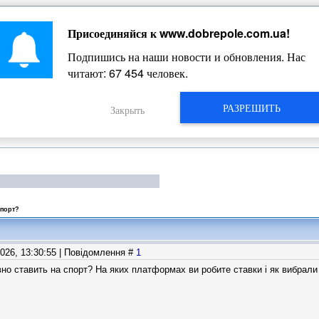
Присоединяйся к
www.dobrepole.com.ua
!
Жизнь Добропольского края
Подпишись на наши новости и обновления. Нас
читают:
67 454
человек.
РАЗРЕШИТЬ
Закрыть
спорт?
2026, 13:30:55 | Повідомлення #
1
авно ставить на спорт? На яких платформах ви робите ставки і як вибра