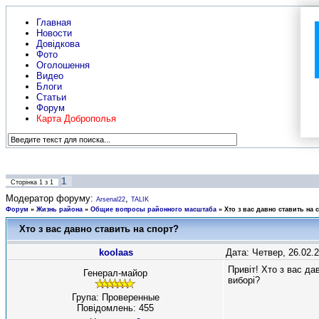
Главная
Новости
Довідкова
Фото
Оголошення
Видео
Блоги
Статьи
Форум
Карта Доброполья
1
Сторінка
1
з
1
Модератор форуму:
,
Arsenal22
TALIK
Форум
»
Жизнь района
»
Общие вопросы районного масштаба
»
Хто з вас давно ставить на 
Хто з вас давно ставить на спорт?
koolaas
Дата: Четвер, 26.02.
Привіт! Хто з вас д
Генерал-майор
виборі?
Група: Проверенные
Повідомлень:
455