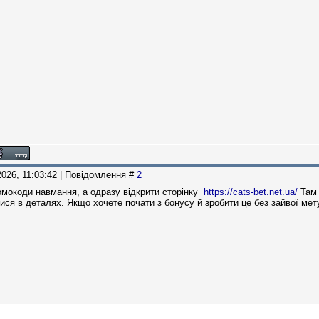
2026, 11:03:42 | Повідомлення #
2
мокоди навмання, а одразу відкрити сторінку
https://cats-bet.net.ua/
Там 
тися в деталях. Якщо хочете почати з бонусу й зробити це без зайвої ме