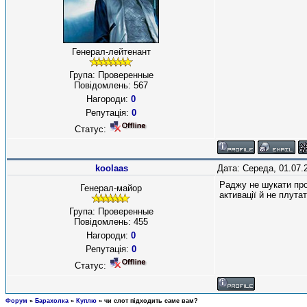
Генерал-лейтенант
Група: Проверенные
Повідомлень:
567
Нагороди:
0
Репутація:
0
Статус:
koolaas
Дата: Середа, 01.07.
Раджу не шукати про
Генерал-майор
активації й не плута
Група: Проверенные
Повідомлень:
455
Нагороди:
0
Репутація:
0
Статус:
Форум
»
Барахолка
»
Куплю
»
чи слот підходить саме вам?