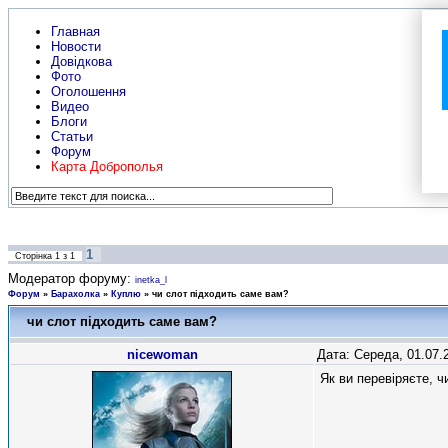
Главная
Новости
Довідкова
Фото
Оголошення
Видео
Блоги
Статьи
Форум
Карта Доброполья
1
Сторінка
1
з
1
Модератор форуму:
inetka_l
Форум
»
Барахолка
»
Куплю
»
чи слот підходить саме вам?
чи слот підходить саме вам?
nicewoman
Дата: Середа, 01.07.
Як ви перевіряєте, ч