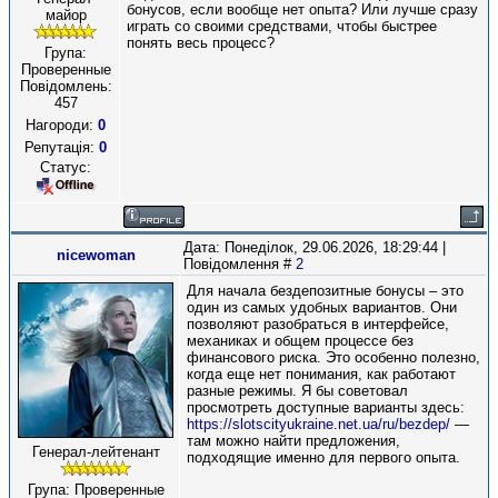
бонусов, если вообще нет опыта? Или лучше сразу
майор
играть со своими средствами, чтобы быстрее
понять весь процесс?
Група:
Проверенные
Повідомлень:
457
Нагороди:
0
Репутація:
0
Статус:
Дата: Понеділок, 29.06.2026, 18:29:44 |
nicewoman
Повідомлення #
2
Для начала бездепозитные бонусы – это
один из самых удобных вариантов. Они
позволяют разобраться в интерфейсе,
механиках и общем процессе без
финансового риска. Это особенно полезно,
когда еще нет понимания, как работают
разные режимы. Я бы советовал
просмотреть доступные варианты здесь:
https://slotscityukraine.net.ua/ru/bezdep/
—
там можно найти предложения,
Генерал-лейтенант
подходящие именно для первого опыта.
Група: Проверенные