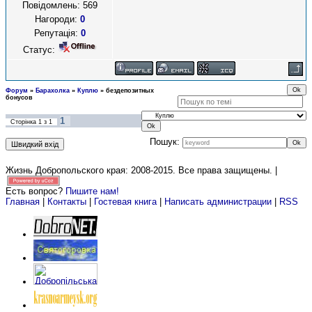
Повідомлень:
569
Нагороди:
0
Репутація:
0
Статус:
Форум
»
Барахолка
»
Куплю
»
бездепозитных
бонусов
1
Сторінка
1
з
1
Пошук:
Жизнь Добропольского края: 2008-2015
. Все права защищены. |
Есть вопрос?
Пишите нам!
Главная
|
Контакты
|
Гостевая книга
|
Написать администрации
|
RSS