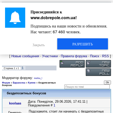
Главная
Присоединяйся к
Новости
Жизнь Добропольского края
Довідкова
www.dobrepole.com.ua
!
Фото
Оголошення
Подпишись на наши новости и обновления.
Видео
Блоги
Нас читают:
67 460
человек.
Статьи
Форум
Карта Доброполья
РАЗРЕШИТЬ
Закрыть
[
Новые сообщения
·
Участники
·
Правила форума
·
Поиск
·
RSS
]
1
Сторінка
1
з
1
Модератор форуму:
inetka_l
Форум
»
Барахолка
»
Куплю
»
бездепозитных
бонусов
бездепозитных бонусов
Дата: Понеділок, 29.06.2026, 17:41:11 |
koolaas
Повідомлення #
1
Подскажите, стоит ли начинать с бездепозитных
Генерал-