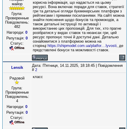
корисна інформація, що надається на цьому
майор
ресурсі. Вона включає поради для ставок, стратегії
гри та детальні огляди букмекерських платформ з
Група:
рейтингами і прямими посиланнями. На сайті можна
Проверенные
знайти пояснення щодо бонусів та промокодів, а
Повідомлень:
також детальні інструкції по активації і
482
використанню цих пропозицій. Для тих, хто прагне
Нагороди:
0
розібратися у видах ставок та нюансах гри, цей
ресурс пропонує точні й доступні дані. Детально
Репутація:
0
ознайомитися з платформою можна на
Статус:
сторінці
https://shipmodel.com.ua/platfor....lyvosti
, де
представлені бонуси та можливості ставок.
Дата: П'ятниця, 14.11.2025, 18:18:45 | Повідомлення
Lensik
#
2
класс
Рядовой
Група:
Проверенные
Повідомлень:
4
Нагороди:
0
Репутація:
0
Статус: