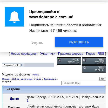
Главная
Присоединяйся к
Новости
Жизнь Добропольского края
Довідкова
www.dobrepole.com.ua
!
Фото
Оголошення
Подпишись на наши новости и обновления.
Видео
Блоги
Нас читают:
67 459
человек.
Статьи
Форум
Карта Доброполья
РАЗРЕШИТЬ
Закрыть
[
Новые сообщения
·
Участники
·
Правила форума
·
Поиск
·
RSS
]
1
Сторінка
1
з
1
Модератор форуму:
inetka_l
Форум
»
Хобби, увлечение, отдых
»
Кулинария
»
на гроші
на гроші
Дата: Середа, 27.08.2025, 10:12:09 | Повідомлення #
Данте
1
Любителям спортивних прогнозів та ставок буде
Генерал-