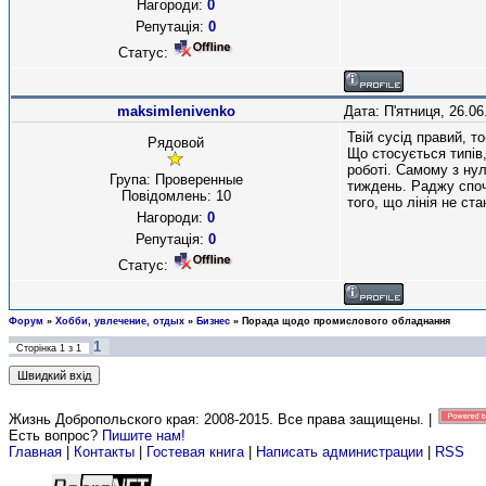
Нагороди:
0
Репутація:
0
Статус:
maksimlenivenko
Дата: П'ятниця, 26.0
Твій сусід правий, т
Рядовой
Що стосується типів,
роботі. Самому з нул
Група: Проверенные
тиждень. Раджу спо
Повідомлень:
10
того, що лінія не с
Нагороди:
0
Репутація:
0
Статус:
Форум
»
Хобби, увлечение, отдых
»
Бизнес
»
Порада щодо промислового обладнання
1
Сторінка
1
з
1
Жизнь Добропольского края: 2008-2015
. Все права защищены. |
Есть вопрос?
Пишите нам!
Главная
|
Контакты
|
Гостевая книга
|
Написать администрации
|
RSS