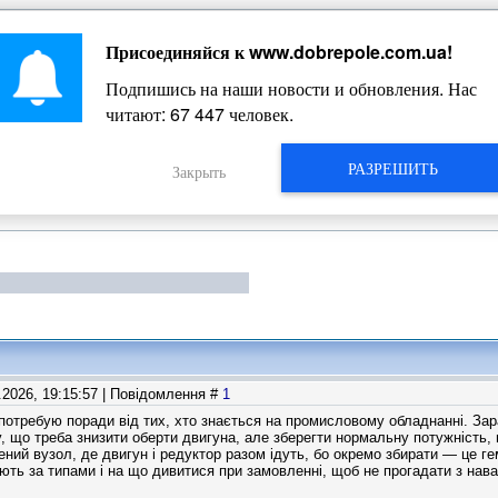
Присоединяйся к
www.dobrepole.com.ua
!
Жизнь Добропольского края
Подпишись на наши новости и обновления. Нас
читают:
67 447
человек.
РАЗРЕШИТЬ
Закрыть
6.2026, 19:15:57 | Повідомлення #
1
, потребую поради від тих, хто знається на промисловому обладнанні. За
у, що треба знизити оберти двигуна, але зберегти нормальну потужність,
ний вузол, де двигун і редуктор разом ідуть, бо окремо збирати — це гем
вають за типами і на що дивитися при замовленні, щоб не прогадати з на