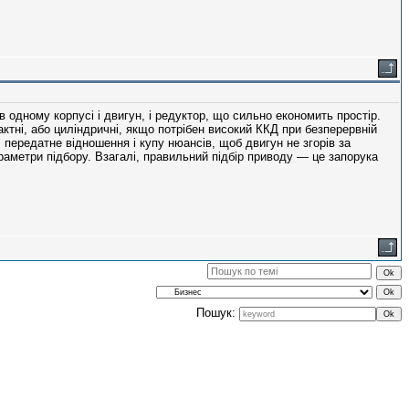
в одному корпусі і двигун, і редуктор, що сильно економить простір.
актні, або циліндричні, якщо потрібен високий ККД при безперервній
передатне відношення і купу нюансів, щоб двигун не згорів за
раметри підбору. Взагалі, правильний підбір приводу — це запорука
Пошук: