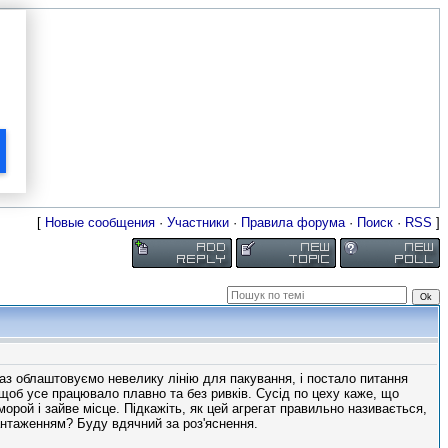
[
Новые сообщения
·
Участники
·
Правила форума
·
Поиск
·
RSS
]
раз облаштовуємо невелику лінію для пакування, і постало питання
 щоб усе працювало плавно та без ривків. Сусід по цеху каже, що
орой і зайве місце. Підкажіть, як цей агрегат правильно називається,
вантаженням? Буду вдячний за роз'яснення.