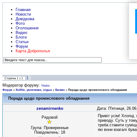
Главная
Новости
Довідкова
Фото
Оголошення
Видео
Блоги
Статьи
Форум
Карта Доброполья
1
Сторінка
1
з
1
Модератор форуму:
Vlados
Форум
»
Хобби, увлечение, отдых
»
Бизнес
»
Порада щодо промислового обладнання
Порада щодо промислового обладнання
zenamirnenko
Дата: П'ятниця, 26.0
Привіт усім! Хлопці
Рядовой
приводу. Суть у том
треба ставити суміще
Група: Проверенные
які вони взагалі бу
Повідомлень:
18