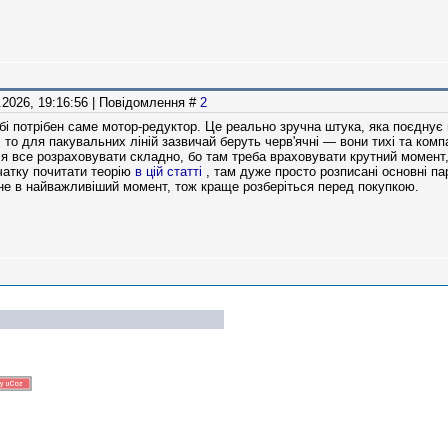
6.2026, 19:16:56 | Повідомлення #
2
обі потрібен саме мотор-редуктор. Це реально зручна штука, яка поєднує 
 то для пакувальних ліній зазвичай беруть черв'ячні — вони тихі та комп
я все розраховувати складно, бо там треба враховувати крутний момент, 
чатку почитати теорію
в цій статті
, там дуже просто розписані основні па
тане в найважливіший момент, тож краще розберіться перед покупкою.