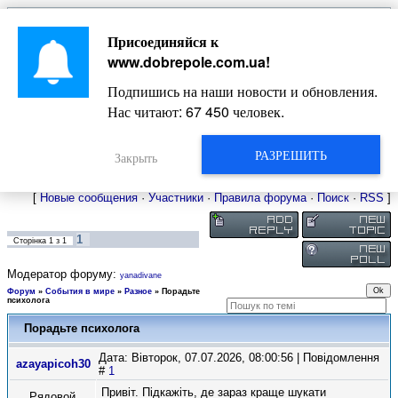
Главная
Присоединяйся к
Новости
Жизнь Добропольского края
Довідкова
www.dobrepole.com.ua
!
Фото
Оголошення
Подпишись на наши новости и обновления.
Видео
Блоги
Нас читают:
67 450
человек.
Статьи
Форум
Карта Доброполья
РАЗРЕШИТЬ
Закрыть
[
Новые сообщения
·
Участники
·
Правила форума
·
Поиск
·
RSS
]
1
Сторінка
1
з
1
Модератор форуму:
yanadivane
Форум
»
События в мире
»
Разное
»
Порадьте
психолога
Порадьте психолога
Дата: Вівторок, 07.07.2026, 08:00:56 | Повідомлення
azayapicoh30
#
1
Привіт. Підкажіть, де зараз краще шукати
Рядовой