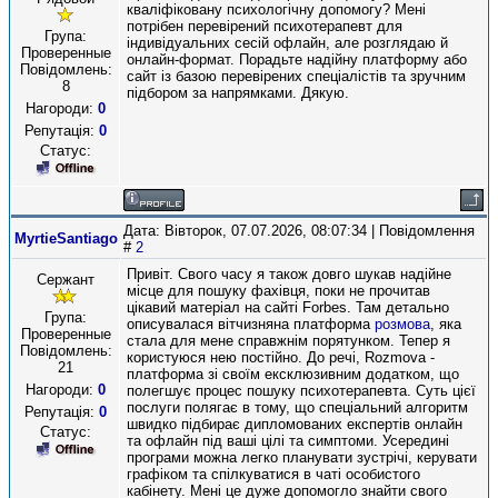
кваліфіковану психологічну допомогу? Мені
потрібен перевірений психотерапевт для
Група:
індивідуальних сесій офлайн, але розглядаю й
Проверенные
онлайн-формат. Порадьте надійну платформу або
Повідомлень:
сайт із базою перевірених спеціалістів та зручним
8
підбором за напрямками. Дякую.
Нагороди:
0
Репутація:
0
Статус:
Дата: Вівторок, 07.07.2026, 08:07:34 | Повідомлення
MyrtieSantiago
#
2
Привіт. Свого часу я також довго шукав надійне
Сержант
місце для пошуку фахівця, поки не прочитав
цікавий матеріал на сайті Forbes. Там детально
Група:
описувалася вітчизняна платформа
розмова
, яка
Проверенные
стала для мене справжнім порятунком. Тепер я
Повідомлень:
користуюся нею постійно. До речі, Rozmova -
21
платформа зі своїм ексклюзивним додатком, що
Нагороди:
0
полегшує процес пошуку психотерапевта. Суть цієї
послуги полягає в тому, що спеціальний алгоритм
Репутація:
0
швидко підбирає дипломованих експертів онлайн
Статус:
та офлайн під ваші цілі та симптоми. Усередині
програми можна легко планувати зустрічі, керувати
графіком та спілкуватися в чаті особистого
кабінету. Мені це дуже допомогло знайти свого