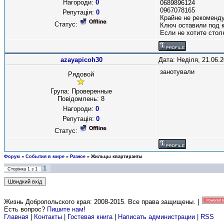
Нагороди:
0
0689896124
0967078165
Репутація:
0
Крайне не рекоменду
Статус:
Ключ оставили под к
Если не хотите стол
azayapicoh30
Дата: Неділя, 21.06.
занотували
Рядовой
Група: Проверенные
Повідомлень:
8
Нагороди:
0
Репутація:
0
Статус:
Форум
»
События в мире
»
Разное
»
Жильцы квартиранты
1
Сторінка
1
з
1
Жизнь Добропольского края: 2008-2015
. Все права защищены. |
Есть вопрос?
Пишите нам!
Главная
|
Контакты
|
Гостевая книга
|
Написать администрации
|
RSS