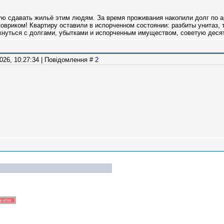
ю сдавать жильё этим людям. За время проживания накопили долг по ар
овриком! Квартиру оставили в испорченном состоянии: разбиты унитаз, 
кнуться с долгами, убытками и испорченным имуществом, советую десят
2026, 10:27:34 | Повідомлення #
2