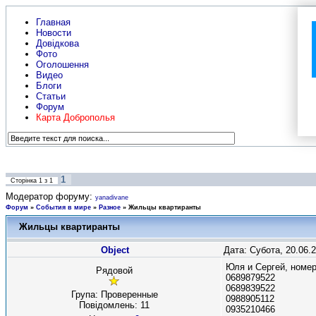
Главная
Новости
Довідкова
Фото
Оголошення
Видео
Блоги
Статьи
Форум
Карта Доброполья
1
Сторінка
1
з
1
Модератор форуму:
yanadivane
Форум
»
События в мире
»
Разное
»
Жильцы квартиранты
Жильцы квартиранты
Object
Дата: Субота, 20.06.
Юля и Сергей, номе
Рядовой
0689879522
0689839522
Група: Проверенные
0988905112
Повідомлень:
11
0935210466