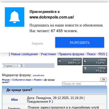
Главная
Присоединяйся к
Новости
Жизнь Добропольского края
Довідкова
www.dobrepole.com.ua
!
Фото
Оголошення
Подпишись на наши новости и обновления.
Видео
Блоги
Нас читают:
67 455
человек.
Статьи
Форум
Карта Доброполья
РАЗРЕШИТЬ
Закрыть
[
Новые сообщения
·
Участники
·
Правила форума
·
Поиск
·
RSS
]
1
Сторінка
1
з
1
Модератор форуму:
yanadivane
Форум
»
События в мире
»
Разное
»
Де краще
грати?
Де краще грати?
Дата: Понеділок, 29.12.2025, 21:24:24 |
tifox
Повідомлення #
1
Планую зареєструватися в в ліцензійному клубі
Генерал-