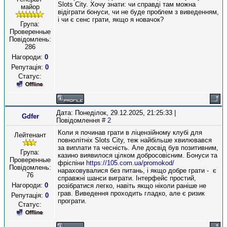
Slots City. Хочу знати: чи справді там можна
майор
відіграти бонуси, чи не буде проблем з виведенням,
і чи є сенс грати, якщо я новачок?
Група:
Проверенные
Повідомлень:
286
Нагороди:
0
Репутація:
0
Статус:
Дата: Понеділок, 29.12.2025, 21:25:33 |
Gdfer
Повідомлення #
2
Коли я починав грати в ліцензійному клубі для
Лейтенант
повнолітніх Slots City, теж найбільше хвилювався
за виплати та чесність. Але досвід був позитивним,
Група:
казино виявилося цілком добросовісним. Бонуси та
Проверенные
фріспіни
https://105.com.ua/promokod/
Повідомлень:
нараховувалися без питань, і якщо добре грати - є
76
справжні шанси виграти. Інтерфейс простий,
Нагороди:
0
розібратися легко, навіть якщо ніколи раніше не
грав. Виведення проходить гладко, але є ризик
Репутація:
0
програти.
Статус: