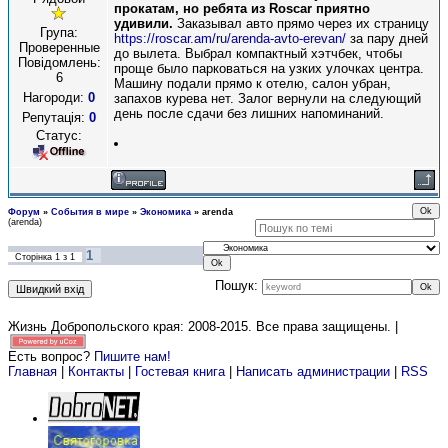
прокатам, но ребята из Roscar приятно
удивили.
Заказывал авто прямо через их страницу
Група:
https://roscar.am/ru/arenda-avto-erevan/
за пару дней
Проверенные
до вылета. Выбрал компактный хэтчбек, чтобы
Повідомлень:
проще было парковаться на узких улочках центра.
6
Машину подали прямо к отелю, салон убран,
Нагороди:
0
запахов курева нет. Залог вернули на следующий
день после сдачи без лишних напоминаний.
Репутація:
0
Статус:
Форум
»
События в мире
»
Экономика
»
arenda
(arenda)
1
Сторінка
1
з
1
Пошук:
Жизнь Добропольского края: 2008-2015
. Все права защищены. |
Есть вопрос?
Пишите нам!
Главная
|
Контакты
|
Гостевая книга
|
Написать администрации
|
RSS