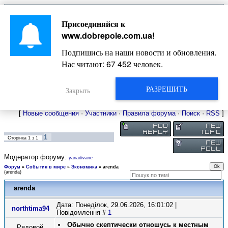
Главная
Присоединяйся к
Новости
Жизнь Добропольского края
Довідкова
www.dobrepole.com.ua
!
Фото
Оголошення
Подпишись на наши новости и обновления.
Видео
Блоги
Нас читают:
67 452
человек.
Статьи
Форум
Карта Доброполья
РАЗРЕШИТЬ
Закрыть
[
Новые сообщения
·
Участники
·
Правила форума
·
Поиск
·
RSS
]
1
Сторінка
1
з
1
Модератор форуму:
yanadivane
Форум
»
События в мире
»
Экономика
»
arenda
(arenda)
arenda
Дата: Понеділок, 29.06.2026, 16:01:02 |
northtima94
Повідомлення #
1
Обычно скептически отношусь к местным
Рядовой