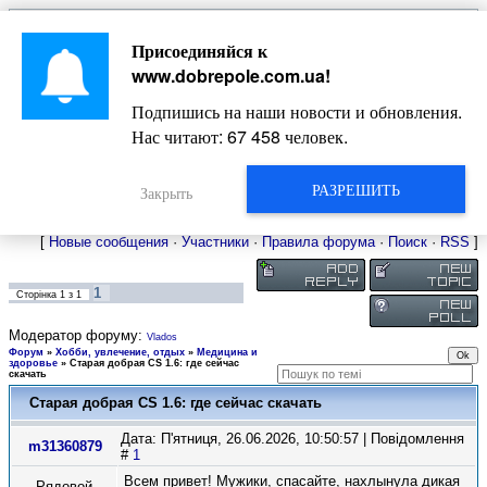
Главная
Присоединяйся к
Новости
Жизнь Добропольского края
Довідкова
www.dobrepole.com.ua
!
Фото
Оголошення
Подпишись на наши новости и обновления.
Видео
Блоги
Нас читают:
67 458
человек.
Статьи
Форум
Карта Доброполья
РАЗРЕШИТЬ
Закрыть
[
Новые сообщения
·
Участники
·
Правила форума
·
Поиск
·
RSS
]
1
Сторінка
1
з
1
Модератор форуму:
Vlados
Форум
»
Хобби, увлечение, отдых
»
Медицина и
здоровье
»
Старая добрая CS 1.6: где сейчас
скачать
Старая добрая CS 1.6: где сейчас скачать
Дата: П'ятниця, 26.06.2026, 10:50:57 | Повідомлення
m31360879
#
1
Всем привет! Мужики, спасайте, нахлынула дикая
Рядовой