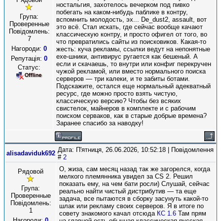
ностальгия, захотелось вечерком под пивко
побегать на каком-нибудь паблике в контру,
Група:
вспомнить молодость, эх... De_dust2, assault, вот
Проверенные
это всё. Стал искать, где сейчас вообще качают
Повідомлень:
классическую контру, и просто офигел от того, во
7
что превратились сайты из поисковиков. Какая-то
Нагороди:
0
жесть: куча рекламы, ссылки ведут на непонятные
exe-шники, антивирус ругается как бешеный. А
Репутація:
0
если и скачаешь, то внутри или конфиг перекручен
Статус:
чужой рекламой, или вместо нормального поиска
серверов — три калеки, и те забиты ботами.
Подскажите, остался еще нормальный адекватный
ресурс, где можно просто взять чистую,
классическую версию? Чтобы без всяких
свистелок, майнеров в комплекте и с рабочим
поиском серваков, как в старые добрые времена?
Заранее спасибо за наводку!
Дата: П'ятниця, 26.06.2026, 10:52:18 | Повідомлення
alisadaviduk692
#
2
О, жиза, сам месяц назад так же загорелся, когда
Рядовой
мелкого племянника увидел за CS 2. Решил
показать ему, на чем бати росли) Слушай, сейчас
Група:
реально найти чистый дистрибутив — та еще
Проверенные
задача, все пытаются в сборку засунуть какой-то
Повідомлень:
шлак или рекламу своих серверов. Я в итоге по
1
совету знакомого качал отсюда
КС 1.6
Там прям
Нагороди:
0
на главной есть обычная классическая русская