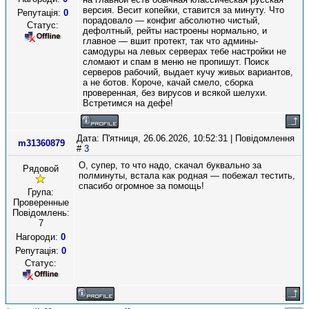
версия. Весит копейки, ставится за минуту. Что
Репутація:
0
порадовало — конфиг абсолютно чистый,
Статус:
дефолтный, рейты настроены нормально, и
главное — вшит протект, так что админы-
самодуры на левых серверах тебе настройки не
сломают и спам в меню не пропишут. Поиск
серверов рабочий, выдает кучу живых вариантов,
а не ботов. Короче, качай смело, сборка
проверенная, без вирусов и всякой шелухи.
Встретимся на дефе!
Дата: П'ятниця, 26.06.2026, 10:52:31 | Повідомлення
m31360879
#
3
О, супер, то что надо, скачал буквально за
Рядовой
полминуты, встала как родная — побежал тестить,
спасибо огромное за помощь!
Група:
Проверенные
Повідомлень:
7
Нагороди:
0
Репутація:
0
Статус: