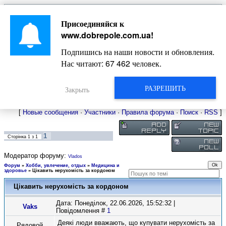
Главная
Присоединяйся к
Новости
Жизнь Добропольского края
Довідкова
www.dobrepole.com.ua
!
Фото
Оголошення
Подпишись на наши новости и обновления.
Видео
Блоги
Нас читают:
67 462
человек.
Статьи
Форум
Карта Доброполья
РАЗРЕШИТЬ
Закрыть
[
Новые сообщения
·
Участники
·
Правила форума
·
Поиск
·
RSS
]
1
Сторінка
1
з
1
Модератор форуму:
Vlados
Форум
»
Хобби, увлечение, отдых
»
Медицина и
здоровье
»
Цікавить нерухомість за кордоном
Цікавить нерухомість за кордоном
Дата: Понеділок, 22.06.2026, 15:52:32 |
Vaks
Повідомлення #
1
Деякі люди вважають, що купувати нерухомість за
Рядовой