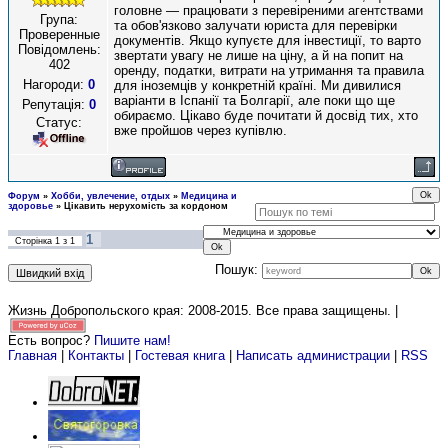
головне — працювати з перевіреними агентствами
Група:
та обов'язково залучати юриста для перевірки
Проверенные
документів. Якщо купуєте для інвестиції, то варто
Повідомлень:
звертати увагу не лише на ціну, а й на попит на
402
оренду, податки, витрати на утримання та правила
Нагороди:
0
для іноземців у конкретній країні. Ми дивилися
варіанти в Іспанії та Болгарії, але поки що ще
Репутація:
0
обираємо. Цікаво буде почитати й досвід тих, хто
Статус:
вже пройшов через купівлю.
Форум
»
Хобби, увлечение, отдых
»
Медицина и
здоровье
»
Цікавить нерухомість за кордоном
1
Сторінка
1
з
1
Пошук:
Жизнь Добропольского края: 2008-2015
. Все права защищены. |
Есть вопрос?
Пишите нам!
Главная
|
Контакты
|
Гостевая книга
|
Написать администрации
|
RSS