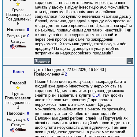
кордоном — це занадто велика морока, але інші
бачать у цьому вигідну інвестицію або можливість
Група:
для відпочинку. Я останнім часом серйозно
Проверенные
задумалася про купівлю невеликої квартири десь у
Повідомлень:
Європі, можливо, для здачі в оренду або просто як
5
місце для літнього проживання. Цікавить, які країни
Нагороди:
0
є найбільш привабливими для таких інвестицій, і чи
є якісь українські ресурси, де можна знайти
Репутація:
0
перевірені пропозиції саме по закордонній
Статус:
нерухомості. Хтось мав досвід такої покупки або
продажу? На що слід звернути увагу, щоб не
потрапити на недобросовісних продавців?
Дата: Понеділок, 22.06.2026, 16:52:43 |
Karen
Повідомлення #
2
Привіт! Твоя ідея дуже цікава, і насправді багато
Рядовой
людей вже давно інвестують у нерухомість за
кордоном. Одним з великих ресурсів, де можна
Група:
знайти різні варіанти, є купити
OLX
, там досить
Пользователи
часто з’являються пропозиції про продаж
Повідомлень:
нерухомості навіть з інших країн. Це дає
1
можливість ознайомитися з ринком та зрозуміти,
Нагороди:
0
що пропонується. Особисто я розглядав би
Балкани або деякі регіони Іспанії чи Португалії як
Репутація:
0
цікаві напрямки для інвестицій або просто для того,
Статус:
щоб купити нерухомість для відпочинку. Там ціни
поки що відносно доступні, а ринок має великий
потенціал для зростання. Важливо мати чітке