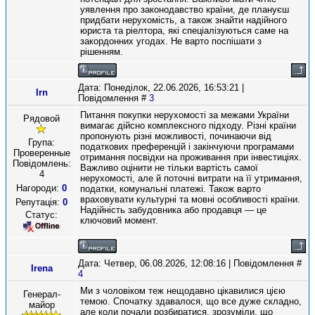
уявлення про законодавство країни, де плануєш
придбати нерухомість, а також знайти надійного
юриста та ріелтора, які спеціалізуються саме на
закордонних угодах. Не варто поспішати з
рішенням.
Дата: Понеділок, 22.06.2026, 16:53:21 |
Irn
Повідомлення #
3
Питання покупки нерухомості за межами України
Рядовой
вимагає дійсно комплексного підходу. Різні країни
пропонують різні можливості, починаючи від
Група:
податкових преференцій і закінчуючи програмами
Проверенные
отримання посвідки на проживання при інвестиціях.
Повідомлень:
Важливо оцінити не тільки вартість самої
4
нерухомості, але й поточні витрати на її утримання,
Нагороди:
0
податки, комунальні платежі. Також варто
враховувати культурні та мовні особливості країни.
Репутація:
0
Надійність забудовника або продавця — це
Статус:
ключовий момент.
Дата: Четвер, 06.08.2026, 12:08:16 | Повідомлення #
Irena
4
Ми з чоловіком теж нещодавно цікавилися цією
Генерал-
темою. Спочатку здавалося, що все дуже складно,
майор
але коли почали розбиратися, зрозуміли, що