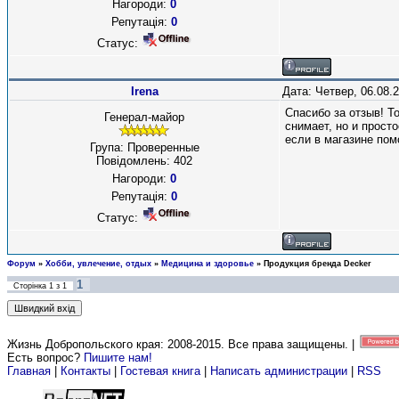
Нагороди:
0
Репутація:
0
Статус:
Irena
Дата: Четвер, 06.08.
Спасибо за отзыв! Т
Генерал-майор
снимает, но и прост
если в магазине по
Група: Проверенные
Повідомлень:
402
Нагороди:
0
Репутація:
0
Статус:
Форум
»
Хобби, увлечение, отдых
»
Медицина и здоровье
»
Продукция бренда Decker
1
Сторінка
1
з
1
Жизнь Добропольского края: 2008-2015
. Все права защищены. |
Есть вопрос?
Пишите нам!
Главная
|
Контакты
|
Гостевая книга
|
Написать администрации
|
RSS