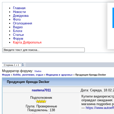
Главная
Новости
Довідкова
Фото
Оголошення
Видео
Блоги
Статьи
Форум
Карта Доброполья
1
Сторінка
1
з
1
Модератор форуму:
Vlados
Форум
»
Хобби, увлечение, отдых
»
Медицина и здоровье
»
Продукция бренда Decker
Продукция бренда Decker
nastena7011
Дата: Середа, 18.02.
Купили видеорегистр
Подполковник
оправдал ожидания: 
магазина подробно р
Група: Проверенные
—
https://www.autoef
Повідомлень:
138