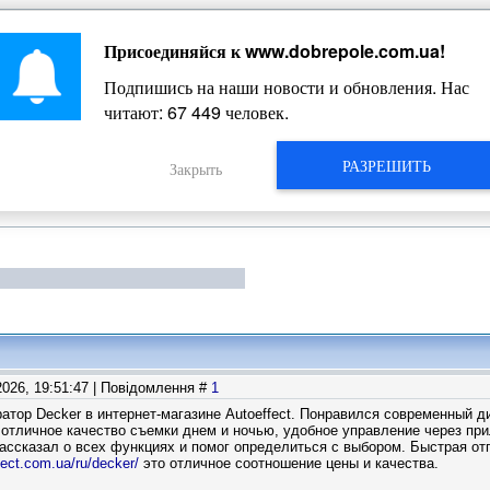
Присоединяйся к
www.dobrepole.com.ua
!
Жизнь Добропольского края
Подпишись на наши новости и обновления. Нас
читают:
67 449
человек.
РАЗРЕШИТЬ
Закрыть
2026, 19:51:47 | Повідомлення #
1
атор Decker в интернет-магазине Autoeffect. Понравился современный д
отличное качество съемки днем и ночью, удобное управление через при
ассказал о всех функциях и помог определиться с выбором. Быстрая отп
fect.com.ua/ru/decker/
это отличное соотношение цены и качества.