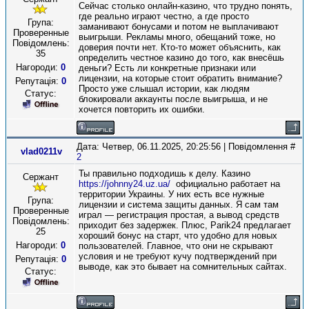
Сейчас столько онлайн-казино, что трудно понять,
где реально играют честно, а где просто
Група:
заманивают бонусами и потом не выплачивают
Проверенные
выигрыши. Рекламы много, обещаний тоже, но
Повідомлень:
доверия почти нет. Кто-то может объяснить, как
35
определить честное казино до того, как внесёшь
Нагороди:
0
деньги? Есть ли конкретные признаки или
лицензии, на которые стоит обратить внимание?
Репутація:
0
Просто уже слышал истории, как людям
Статус:
блокировали аккаунты после выигрыша, и не
хочется повторить их ошибки.
Дата: Четвер, 06.11.2025, 20:25:56 | Повідомлення #
vlad0211v
2
Ты правильно подходишь к делу. Казино
Сержант
https://johnny24.uz.ua/
официально работает на
территории Украины. У них есть все нужные
Група:
лицензии и система защиты данных. Я сам там
Проверенные
играл — регистрация простая, а вывод средств
Повідомлень:
приходит без задержек. Плюс, Parik24 предлагает
25
хороший бонус на старт, что удобно для новых
Нагороди:
0
пользователей. Главное, что они не скрывают
условия и не требуют кучу подтверждений при
Репутація:
0
выводе, как это бывает на сомнительных сайтах.
Статус: