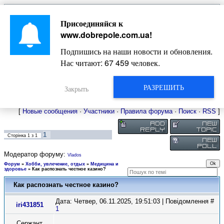
Главная
Присоединяйся к
Новости
Жизнь Добропольского края
Довідкова
www.dobrepole.com.ua
!
Фото
Оголошення
Подпишись на наши новости и обновления.
Видео
Блоги
Нас читают:
67 459
человек.
Статьи
Форум
Карта Доброполья
РАЗРЕШИТЬ
Закрыть
[
Новые сообщения
·
Участники
·
Правила форума
·
Поиск
·
RSS
]
1
Сторінка
1
з
1
Модератор форуму:
Vlados
Форум
»
Хобби, увлечение, отдых
»
Медицина и
здоровье
»
Как распознать честное казино?
Как распознать честное казино?
Дата: Четвер, 06.11.2025, 19:51:03 | Повідомлення #
iri431851
1
Сержант